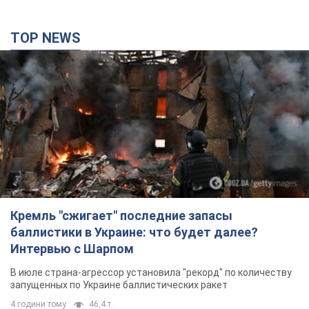
TOP NEWS
Кремль "сжигает" последние запасы
баллистики в Украине: что будет далее?
Интервью с Шарпом
В июле страна-агрессор установила "рекорд" по количеству
запущенных по Украине баллистических ракет
4 години тому
46,4 т.