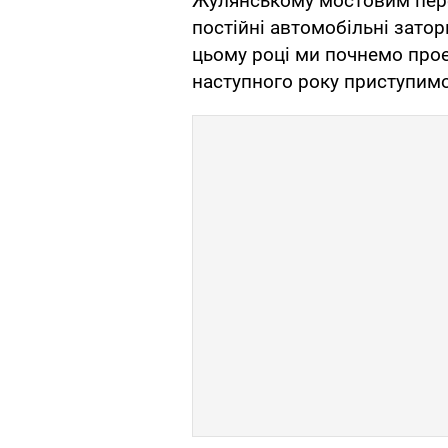
Жулянському мостовим перех
постійні автомобільні затор
цьому році ми почнемо прое
наступного року приступимо 