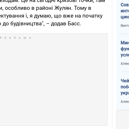
одам. Це на сьгодні кризові точки, там
Сов
и, особливо в районі Жулян. Тому в
инт
ктування і, я думаю, що вже на початку
цин
или
до будівництва", – додав Басс.
Викт
Тра
Мин
фун
усл
вое
Алек
Чей
поб
укр
чин
Алек
наз