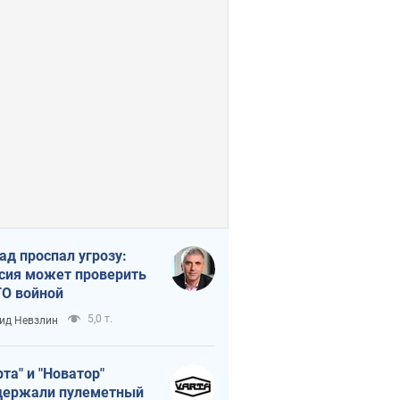
ад проспал угрозу:
сия может проверить
О войной
5,0 т.
ид Невзлин
рта" и "Новатор"
ержали пулеметный