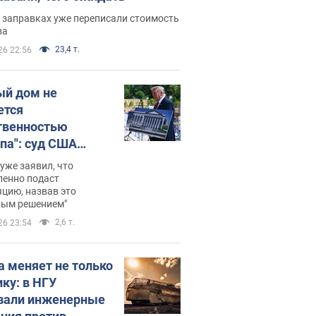
 заправках уже переписали стоимость
ва
23,4 т.
26 22:56
ый дом не
ется
твенностью
па": суд США
становил
уже заявил, что
ительство
ленно подаст
цию, назвав это
ного зала
ным решением"
мостью 400 млн
2,6 т.
26 23:54
аров
а меняет не только
ику: в НГУ
зали инженерные