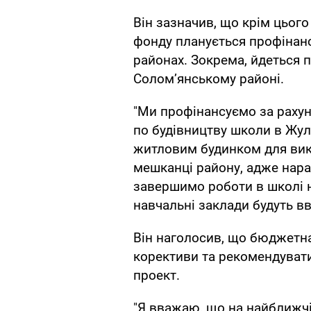
Він зазначив, що крім цього
фонду планується профінанс
районах. Зокрема, йдеться п
Солом’янському районі.
"Ми профінансуємо за раху
по будівництву школи в Жул
житловим будинком для викл
мешканці району, адже нара
завершимо роботи в школі н
навчальні заклади будуть вв
Він наголосив, що бюджетна
корективи та рекомендуват
проект.
"Я вважаю, що на найближчі