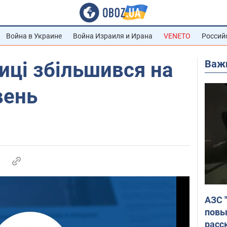
Война в Украине
Война Израиля и Ирана
VENETO
Россий
Важ
ці збільшився на
вень
АЗС 
повы
расс