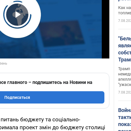
Как на
топли
7.08.20
Play Video
"Бел
явля
собс
Трам
прио
Трамп 
стро
немед
апелля
баль
рсе главного – подпишитесь на Новини на
"ужас
стои
7.08.20
долл
Подписаться
Войн
такт
 питань бюджету та соціально-
пока
римала проект змін до бюджету столиці