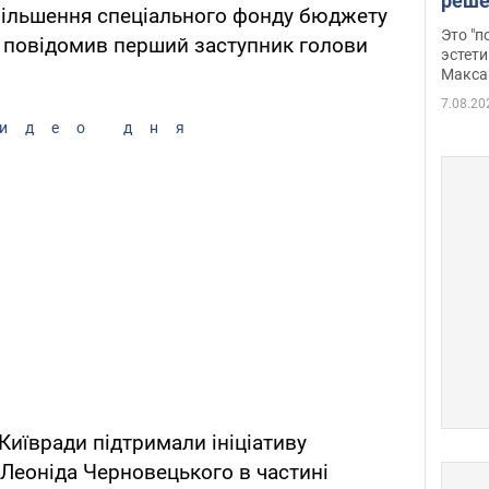
реше
збільшення спеціального фонду бюджету
росс
Это "
е повідомив перший заступник голови
дрон
эстети
Макса
7.08.20
идео дня
Київради підтримали ініціативу
 Леоніда Черновецького в частині