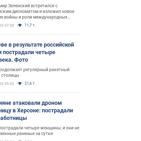
рвью с Безсмертным
ир Зеленский встретился с
нским дипломатом и изложил новое
ие войны и роли международных
ров в борьбе с Россией
11,7 т.
26 07:00
еве в результате российской
и пострадали четыре
века. Фото
продолжает регулярный ракетный
р столицы
21,6 т.
26 09:43
ияне атаковали дроном
ницу в Херсоне: пострадали
аботницы
пострадали четыре женщины, и они не
венные раненые за сутки