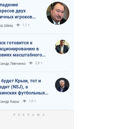
падение
ересов двух
ичных игроков
 тайный план
1,1 т.
ор Швец
мпа и Путина?
ск готовится к
кционированию в
овиях масштабного
нного кризиса
2,8 т.
сандр Левченко
 будет Крым, тот и
едит (NSJ), а
аинских футбольных
овников могут
1,0 т.
сандр Кирш
вать убийцами