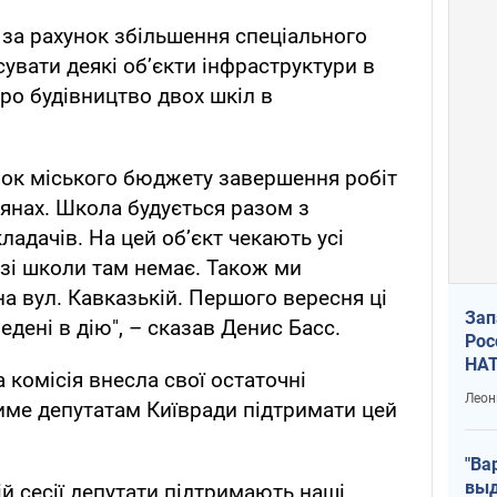
 за рахунок збільшення спеціального
увати деякі об’єкти інфраструктури в
ро будівництво двох шкіл в
нок міського бюджету завершення робіт
янах. Школа будується разом з
адачів. На цей об’єкт чекають усі
зі школи там немає. Також ми
а вул. Кавказькій. Першого вересня ці
Зап
едені в дію", – сказав Денис Басс.
Рос
НАТ
 комісія внесла свої остаточні
Леон
име депутатам Київради підтримати цей
"Ва
выд
й сесії депутати підтримають наші