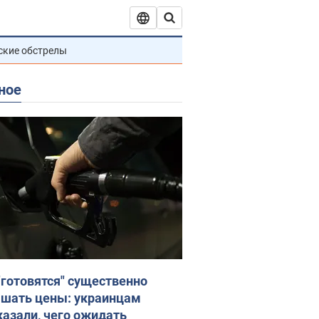
ские обстрелы
ное
"готовятся" существенно
шать цены: украинцам
казали, чего ожидать