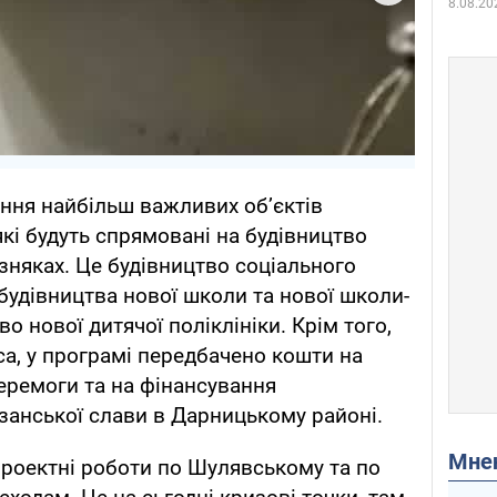
8.08.20
ння найбільш важливих об’єктів
кі будуть спрямовані на будівництво
зняках. Це будівництво соціального
будівництва нової школи та нової школи-
о нової дитячої поліклініки. Крім того,
а, у програмі передбачено кошти на
еремоги та на фінансування
изанської слави в Дарницькому районі.
Мн
роектні роботи по Шулявському та по