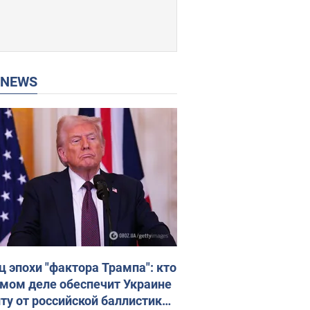
P NEWS
ц эпохи "фактора Трампа": кто
амом деле обеспечит Украине
ту от российской баллистики.