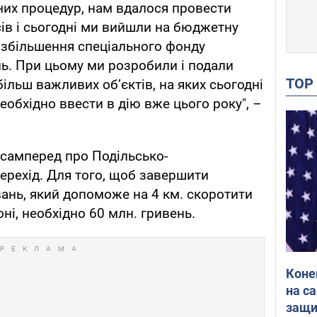
них процедур, нам вдалося провести
сів і сьогодні ми вийшли на бюджетну
 збільшення спеціального фонду
ь. При цьому ми розробили і подали
TO
ільш важливих об’єктів, на яких сьогодні
необхідно ввести в дію вже цього року", –
асамперед про Подільсько-
рехід. Для того, щоб завершити
вань, який допоможе на 4 км. скоротити
ні, необхідно 60 млн. гривень.
Коне
на с
защи