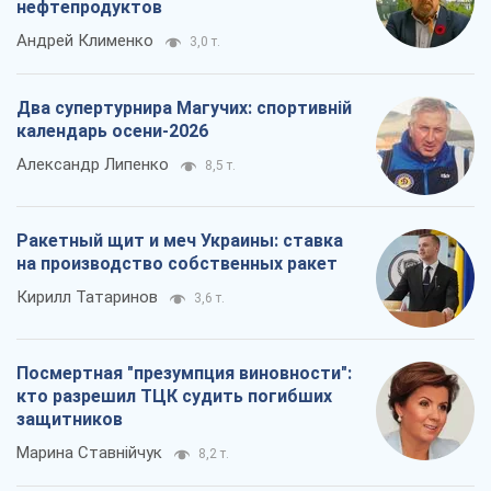
нефтепродуктов
Андрей Клименко
3,0 т.
Два супертурнира Магучих: спортивній
календарь осени-2026
Александр Липенко
8,5 т.
Ракетный щит и меч Украины: ставка
на производство собственных ракет
Кирилл Татаринов
3,6 т.
Посмертная "презумпция виновности":
кто разрешил ТЦК судить погибших
защитников
Марина Ставнійчук
8,2 т.