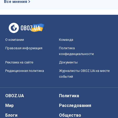
событий
OBOZ.UA
Политика
Мир
Расследования
Блоги
Общество
Регионы Украины
Киев
Харьков
Запорожье
Днепр
Черкассы
Спорт
Футбол
Баскетбол
Хоккей
Бокс