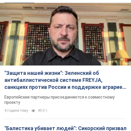
санкциях против России и поддержке аграриев.
Видео
Европейские партнеры присоединяются к совместному
проекту
4 години тому
49,5 т.
"Балистика убивает людей": Сикорский призвал
обсудить перехват вражеских ракет над
Украиной
Глава МИД Польши призвал сбивать российские ракеты над
Украиной
4 години тому
7,9 т.
Россия нанесла удар с помощью дрона по
немецкому судну в Чёрном море у Одессы:
подробности
Во время эвакуации экипажа российские террористы
нанесли еще один удар беспилотником по судну