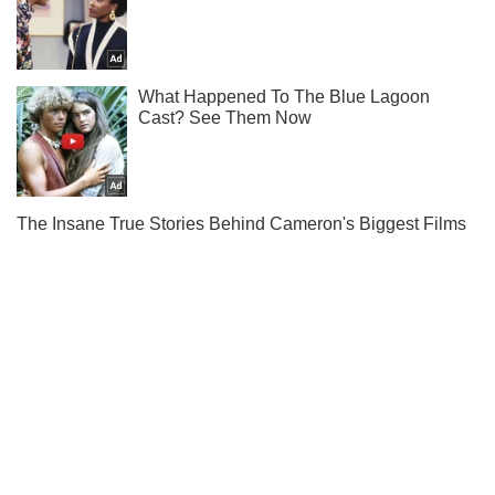
Не пропусти молнию! Подписывайся на нас в Telegram
Подписаться
Подписаться
Кияни
Деньги
Кияни відсудили у...
Важное