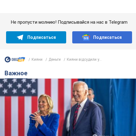
Супруга тяжелобольного Джо Байдена
назвала первый симптом, который
сигнализировал о его "агрессивном" раке
Сначала врачи не обратили на это должного внимания
11 годин тому
14,8 т.
Отпуск Леси Никитюк в Карпатах
обернулся скандалом: почему
ведущую несправедливо захейтили