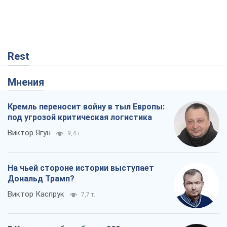
На чьей стороне истории выступает
Дональд Трамп?
Виктор Каспрук
7,7 т.
В Киеве вырубили более 300 крупных
деревьев ради теплотрассы и вопреки
Генплану
Владислав Самойленко
1,3 т.