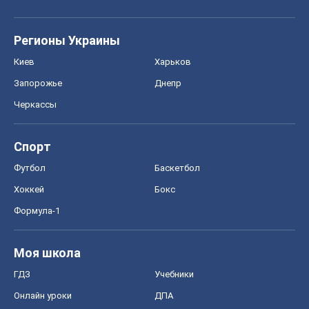
Формула-1
Моя школа
ГДЗ
Учебники
Онлайн уроки
ДПА
ЗНО
НМТ
СНГ решебники
Авто
Тест Драйв
Электромобили
Акции
Сервис
Food Oboz
Рецепты
Напитки