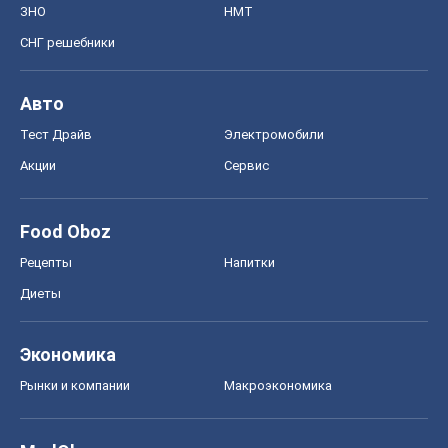
Диеты
Экономика
Рынки и компании
Mакроэкономика
MedOboz
Новости медицины
MAMACLUB
Шоу
Афиша
Сплетни
Красота
Мода
Женский Журнал