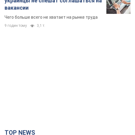
TOP NEWS
"Защита нашей жизни": Зеленский об
антибаллистической системе FREYJA,