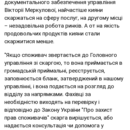
документального забезпечення управління
Вікторії Меркулової, найчастіше кияни
скаржаться на сферу послуг, на другому місці
­­– незадовільна робота ринків. А от на якість
продовольчих продуктів кияни стали
скаржитися менше.
"Якщо споживач звертається до Головного
управління зі скаргою, то вона приймається в
громадській приймальні, реєструється,
заповнюється бланк, затверджений в нашому
управлінні, і вона подається на розгляд до
відділу за напрямками. Фахівці за
необхідністю виходять на перевірку і
відповідно до Закону України "Про захист
прав споживачів" скарга вирішується, або
надається консультація чи допомога у