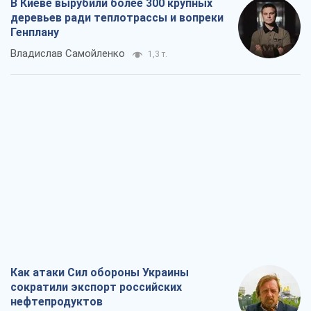
Как атаки Сил обороны Украины
сократили экспорт российских
нефтепродуктов
Андрей Клименко
1,9 т.
Два супертурнира Магучих: спортивній
календарь осени-2026
Александр Липенко
5,1 т.
Ракетный щит и меч Украины: ставка
на производство собственных ракет
Кирилл Татаринов
2,7 т.