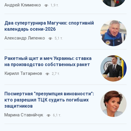
Посмертная "презумпция виновности":
кто разрешил ТЦК судить погибших
защитников
Марина Ставнійчук
6,1 т.
Все мнения
О компании
Команда
Правовая информация
Политика
конфиденциальности
Реклама на сайте
Документы
Редакционная политика
Журналисты OBOZ.UA на месте