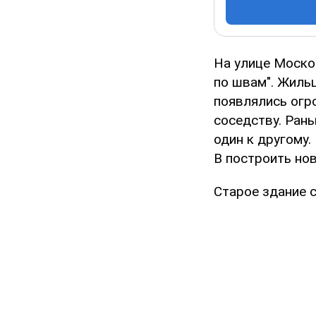
На улице Москов
по швам". Жильц
появлялись огр
соседству. Ран
один к другому
В построить но
Старое здание с