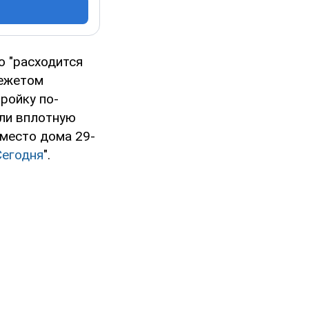
о "расходится
режетом
ройку по-
яли вплотную
вместо дома 29-
Сегодня
".