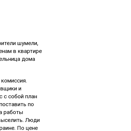
оители шумели,
тенам в квартире
тельница дома
 комиссия.
овщики и
 с собой план
 поставить по
та работы
выселить. Люди
раине. По цене