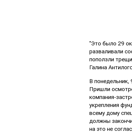
"Это было 29 ок
разваливали сос
поползли трещи
Галина Антилого
В понедельник, 
Пришли осмотре
компания-застр
укрепления фунд
всему дому спец
должны закончи
на это не согла