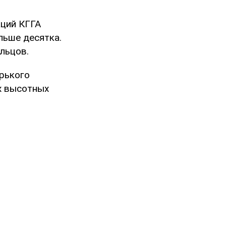
аций КГГА
льше десятка.
льцов.
орького
х высотных