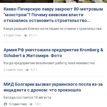
Киево-Печерскую лавру закроют 80-метровым
"монстром"? Почему киевские власти
отказались остановить строительство
небоскреба "московского верующего"
Какая реакция Кличко на петицию по отмене строительства
5 годин тому
57,1 т.
Армия РФ уничтожила предприятие Kromberg &
Schubert в Житомире. Фото
Когда предприятие возобновит работу, пока неизвестно
2 години тому
8,2 т.
МИД Болгарии вызвал украинского посла из-за
инцидента с дроном: что произошло
Беседа состоится 10 августа
5 годин тому
7,8 т.