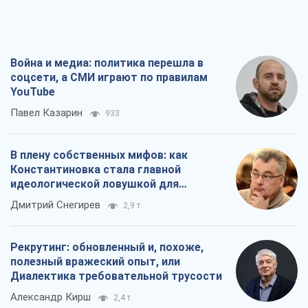
Война и медиа: политика перешла в
соцсети, а СМИ играют по правилам
YouTube
Павел Казарин
933
В плену собственных мифов: как
Константиновка стала главной
идеологической ловушкой для
российских оккупантов
Дмитрий Снегирев
2,9 т.
Рекрутинг: обновленный и, похоже,
полезный вражеский опыт, или
Диалектика требовательной трусости
Александр Кирш
2,4 т.