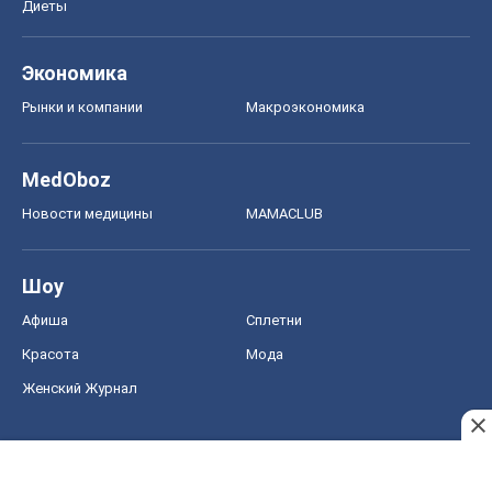
Диеты
Экономика
Рынки и компании
Mакроэкономика
MedOboz
Новости медицины
MAMACLUB
Шоу
Афиша
Сплетни
Красота
Мода
Женский Журнал