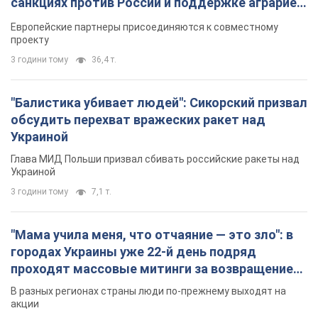
санкциях против России и поддержке аграриев.
Видео
Европейские партнеры присоединяются к совместному
проекту
3 години тому
36,4 т.
"Балистика убивает людей": Сикорский призвал
обсудить перехват вражеских ракет над
Украиной
Глава МИД Польши призвал сбивать российские ракеты над
Украиной
3 години тому
7,1 т.
"Мама учила меня, что отчаяние — это зло": в
городах Украины уже 22-й день подряд
проходят массовые митинги за возвращение
Федорова. Фото и видео
В разных регионах страны люди по-прежнему выходят на
акции