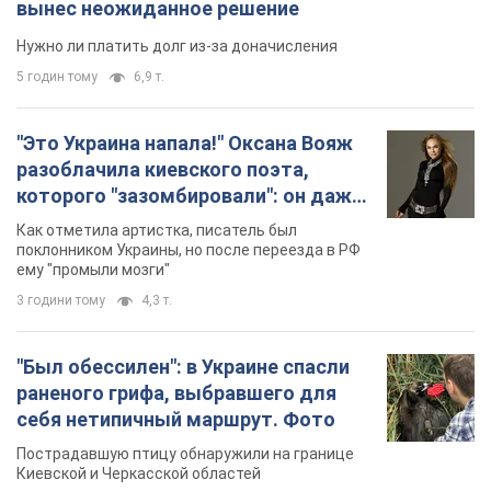
вынес неожиданное решение
Нужно ли платить долг из-за доначисления
5 годин тому
6,9 т.
"Это Украина напала!" Оксана Вояж
разоблачила киевского поэта,
которого "зазомбировали": он даже
русского не знал, а теперь хочет
Как отметила артистка, писатель был
геноцида украинцев
поклонником Украины, но после переезда в РФ
ему "промыли мозги"
3 години тому
4,3 т.
"Был обессилен": в Украине спасли
раненого грифа, выбравшего для
себя нетипичный маршрут. Фото
Пострадавшую птицу обнаружили на границе
Киевской и Черкасской областей