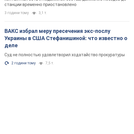
станции временно приостановлено
3 години тому
3,1 т.
ВАКС избрал меру пресечения экс-послу
Украины в США Стефанишиной: что известно о
деле
Суд не полностью удовлетворил ходатайство прокуратуры
2 години тому
7,5 т.