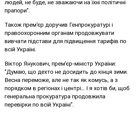
людей, не буде, не зважаючи на їхні політичні
прапори".
Також прем‘єр доручив Генпрокуратурі і
правоохоронним органам продовжувати
вивчати підстави для підвищення тарифів по
всій Україні.
Віктор Янукович, прем‘єр-міністр України:
"Думаю, що дехто не досидить до кінця зими.
Весна переможе, але не так як комусь, а з
порядком в регіонах і центрі... І я хотів би, щоб
генеральна прокуратура продовжила
перевірки по всій Україні".