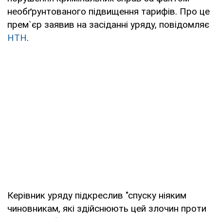
необґрунтованого підвищення тарифів. Про це
прем`єр заявив на засіданні уряду, повідомляє
НТН
.
Керівник уряду підкреслив "спуску ніяким
чиновникам, які здійснюють цей злочин проти