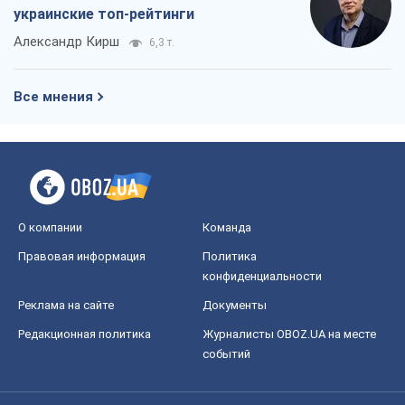
Мир
Расследования
Блоги
Общество
Регионы Украины
Киев
Харьков
Запорожье
Днепр
Черкассы
Спорт
Футбол
Баскетбол
Хоккей
Бокс
Формула-1
Моя школа
ГДЗ
Учебники