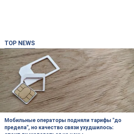
улучшить качество интернета в телефоне
2 години тому
9,5 т.
В оккупированной Ялте прогремели мощные
взрывы: поднимается черный дым. Фото и
видео
15 хвилин тому
360
В Коблево в Николаевской области произошел
взрыв в море: погиб мужчина, есть
пострадавшие
Мужчина, вероятно, подорвался на морской мине
годину тому
2,0 т.