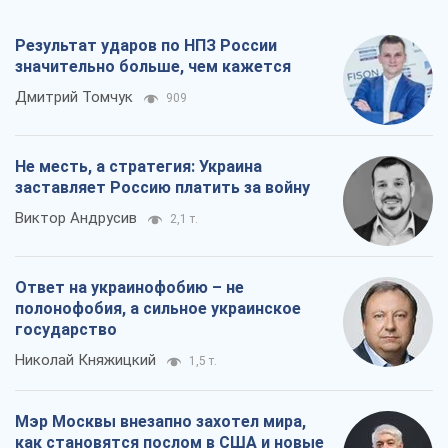
Все мнения
О компании
Команда
Правовая информация
Политика
конфиденциальности
Реклама на сайте
Документы
Редакционная политика
Журналисты OBOZ.UA на месте
событий
OBOZ.UA
Политика