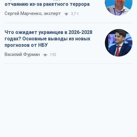
значительно больше, чем кажется
Дмитрий Томчук
909
Не месть, а стратегия: Украина
заставляет Россию платить за войну
Виктор Андрусив
2,1 т.
Ответ на украинофобию – не
полонофобия, а сильное украинское
государство
Николай Княжицкий
1,5 т.
Мэр Москвы внезапно захотел мира,
как становятся послом в США и новые
украинские топ-рейтинги
Александр Кирш
6,3 т.