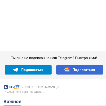
Банки "готовятся" к новому курсу доллара:
украинцам рассказали, чего ожидать в
ближайшие дни
Каким будет курс валюты в обменниках
6.08.2026 22:58
151,8 т.
Украинцам обещают по 850 грн от
мобильных операторов: что не так с
этими сообщениями
Как не попасть в ловушку мошенников