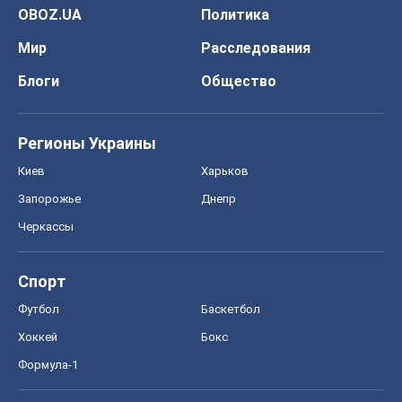
Онлайн уроки
ДПА
ЗНО
НМТ
СНГ решебники
Авто
Тест Драйв
Электромобили
Акции
Сервис
Food Oboz
Рецепты
Напитки
Диеты
Экономика
Рынки и компании
Mакроэкономика