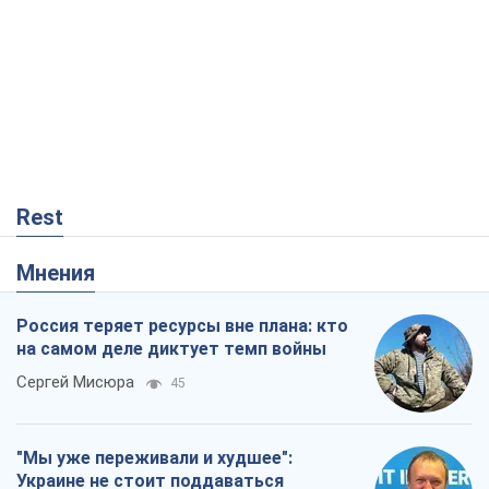
Что ожидает украинцев в 2026-2028
годах? Основные выводы из новых
прогнозов от НБУ
Василий Фурман
192
Результат ударов по НПЗ России