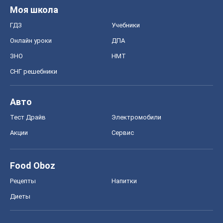
MedOboz
Новости медицины
MAMACLUB
Шоу
Афиша
Сплетни
Красота
Мода
Женский Журнал