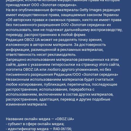
принадлежат ООО «Золотая середина».
На все опубликованные фотоматериалы Getty Images редакция
имеет имущественные права, защищаемые законом Украины
«Об авторских правах и смежных правах», никто не имеет права
без письменного разрешения ООО «Золотая середина» их
использовать, они не подлежат дальнейшему воспроизводству,
переводу, распространению в любой форме.
Редакция OBOZ.UA может не разделять точку зрения,
изложенную в авторском материале. За достоверность
информации, размещенной в рекламных материалах,
ответственность несет рекламодатель.
Запрещено использование материалов размещенных на этом
сайте, даже с указанием гиперссылки на страницу этого сайта,
логотипа OBOZ.UA или любого другого упоминания, но без
письменного разрешения Редакции/ООО «Золотая середина»
Незаконным использованием материалов будет считаться:
любое копирование, публикация, перепечатка, последующее
распространение, использование, переработка с
использованием, включением в состав других материалов,
распространение, адаптация, перевод и другие подобные
изменения материала.
Название онлайн медиа — «OBOZ.UA»
- субъект в сфере онлайн медиа;
- идентификатор медиа — R40-06156;