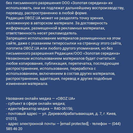
без письменного разрешения ООО «Золотая середина» их
использовать, они не подлежат дальнейшему воспроизводству,
переводу, распространению в любой форме.
Редакция OBOZ.UA может не разделять точку зрения,
изложенную в авторском материале. За достоверность
информации, размещенной в рекламных материалах,
ответственность несет рекламодатель.
Запрещено использование материалов размещенных на этом
сайте, даже с указанием гиперссылки на страницу этого сайта,
логотипа OBOZ.UA или любого другого упоминания, но без
письменного разрешения Редакции/ООО «Золотая середина»
Незаконным использованием материалов будет считаться:
любое копирование, публикация, перепечатка, последующее
распространение, использование, переработка с
использованием, включением в состав других материалов,
распространение, адаптация, перевод и другие подобные
изменения материала.
Название онлайн медиа — «OBOZ.UA»
- субъект в сфере онлайн медиа;
- идентификатор медиа — R40-06156;
- почтовый адрес — ул. Деревообрабатывающая, д. 7, г. Киев,
01013;
- адрес электронной почты —
[email protected]
; - телефон — (044)
585 46 20