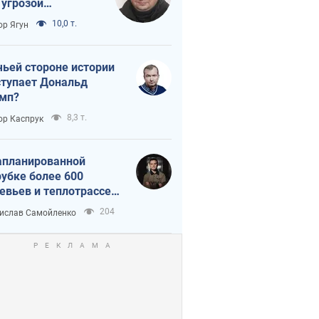
 угрозой
тическая
10,0 т.
ор Ягун
истика
чьей стороне истории
тупает Дональд
мп?
8,3 т.
ор Каспрук
апланированной
убке более 600
евьев и теплотрассе:
 происходит на
204
ислав Самойленко
емках в Киеве