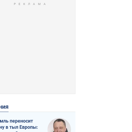
ения
мль переносит
ну в тыл Европы: