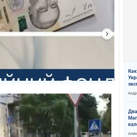
Как
Укр
экс
неф
Андр
Два
Маг
кал
Алек