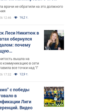
ессивном" раке
а врачи не обратили на это должного
ния
16,2 т.
26 12:46
ск Леси Никитюк в
атах обернулся
далом: почему
ущую
раведливо
нитость вышла на
йтили
ю коммуникацию в сети
тавила все точки над "i"
12,9 т.
26 17:32
амо" с победы
товало в
ификации Лиги
еренций. Видео