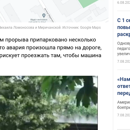
6.08.20
С 1 
повы
раск
ом прорыва припарковано несколько
Однов
что авария произошла прямо на дороге,
педаг
увелич
 рискует проезжать там, чтобы машина
7.08.20
«Нам
отве
пере
Patri
Амери
боепр
7.08.20