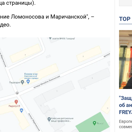
ца страницы).
ение Ломоносова и Маричанской", –
TO
део.
"Защ
об а
FREY
подд
Европ
совме