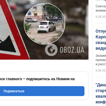
"агр
Сначал
внима
6.08.20
Отпу
Карп
скан
вед
несп
Знаме
захе
пряму
и расс
6.08.20
рсе главного – подпишитесь на Новини на
"Дин
стар
Подписаться
квал
конф