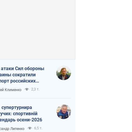
 атаки Сил обороны
аины сократили
порт российских
тепродуктов
2,3 т.
ей Клименко
 супертурнира
учих: спортивній
ендарь осени-2026
6,5 т.
сандр Липенко