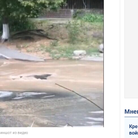
Мн
Кре
вой