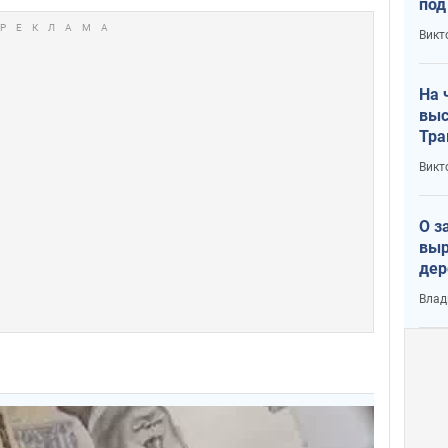
под
кри
Викт
лог
На 
выс
Тра
Викт
О з
выр
дер
что
Влад
Тер