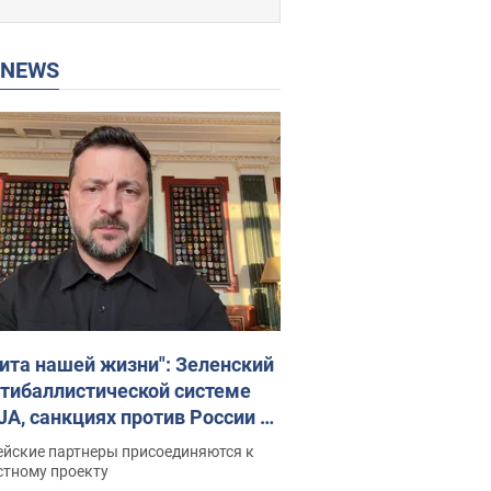
P NEWS
ита нашей жизни": Зеленский
нтибаллистической системе
JA, санкциях против России и
ержке аграриев. Видео
ейские партнеры присоединяются к
стному проекту