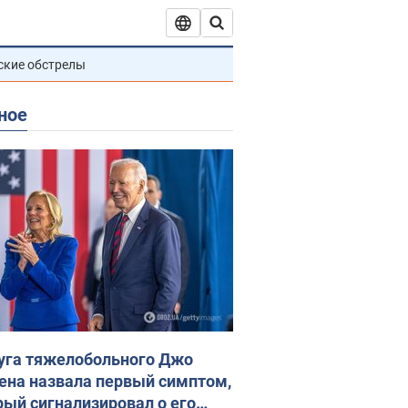
ские обстрелы
ное
уга тяжелобольного Джо
ена назвала первый симптом,
рый сигнализировал о его