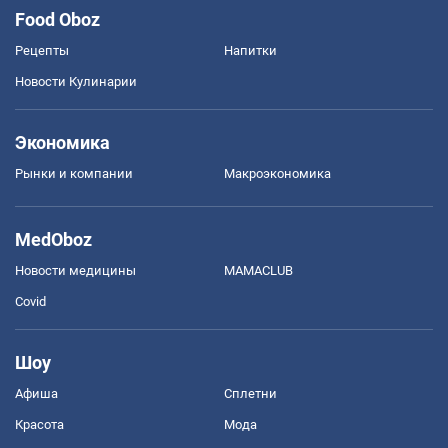
Food Oboz
Рецепты
Напитки
Новости Кулинарии
Экономика
Рынки и компании
Mакроэкономика
MedOboz
Новости медицины
MAMACLUB
Covid
Шоу
Афиша
Сплетни
Красота
Мода