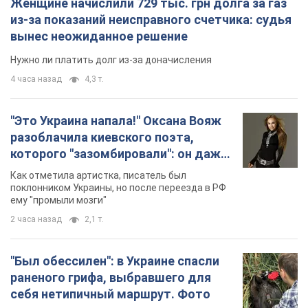
Женщине начислили 729 тыс. грн долга за газ
из-за показаний неисправного счетчика: судья
вынес неожиданное решение
Нужно ли платить долг из-за доначисления
4 часа назад
4,3 т.
"Это Украина напала!" Оксана Вояж
разоблачила киевского поэта,
которого "зазомбировали": он даже
русского не знал, а теперь хочет
Как отметила артистка, писатель был
геноцида украинцев
поклонником Украины, но после переезда в РФ
ему "промыли мозги"
2 часа назад
2,1 т.
"Был обессилен": в Украине спасли
раненого грифа, выбравшего для
себя нетипичный маршрут. Фото