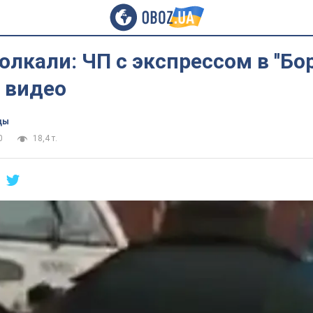
лкали: ЧП с экспрессом в ''Бор
 видео
цы
0
18,4 т.