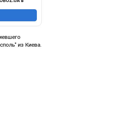
 OBOZ.UA в
умевшего
поль" из Киева.