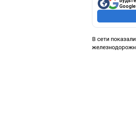
Будьте
Google
В сети показал
железнодорожно