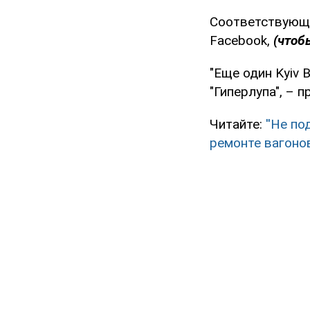
Соответствующи
Facebook,
(чтоб
"Еще один Kyiv B
"Гиперлупа", – 
Читайте:
''Не по
ремонте вагоно