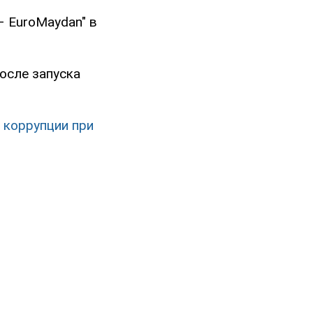
 EuroMaydan" в
после запуска
в коррупции при