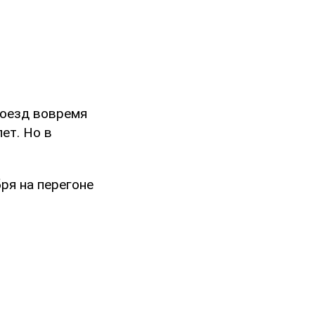
 поезд вовремя
ет. Но в
ря на перегоне