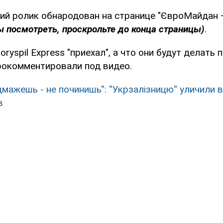
й ролик обнародован на странице "ЄвроМайдан –
ы посмотреть, проскрольте до конца страницы)
.
oryspil Express "приехал", а что они будут делать 
прокомментировали под видео.
дмажешь - не починишь'': ''Укрзалізницю'' уличили 
в