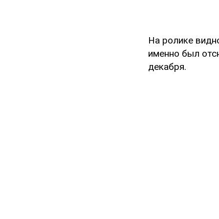
На ролике видно
именно был отс
декабря.