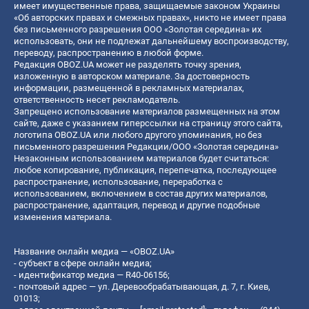
имеет имущественные права, защищаемые законом Украины
«Об авторских правах и смежных правах», никто не имеет права
без письменного разрешения ООО «Золотая середина» их
использовать, они не подлежат дальнейшему воспроизводству,
переводу, распространению в любой форме.
Редакция OBOZ.UA может не разделять точку зрения,
изложенную в авторском материале. За достоверность
информации, размещенной в рекламных материалах,
ответственность несет рекламодатель.
Запрещено использование материалов размещенных на этом
сайте, даже с указанием гиперссылки на страницу этого сайта,
логотипа OBOZ.UA или любого другого упоминания, но без
письменного разрешения Редакции/ООО «Золотая середина»
Незаконным использованием материалов будет считаться:
любое копирование, публикация, перепечатка, последующее
распространение, использование, переработка с
использованием, включением в состав других материалов,
распространение, адаптация, перевод и другие подобные
изменения материала.
Название онлайн медиа — «OBOZ.UA»
- субъект в сфере онлайн медиа;
- идентификатор медиа — R40-06156;
- почтовый адрес — ул. Деревообрабатывающая, д. 7, г. Киев,
01013;