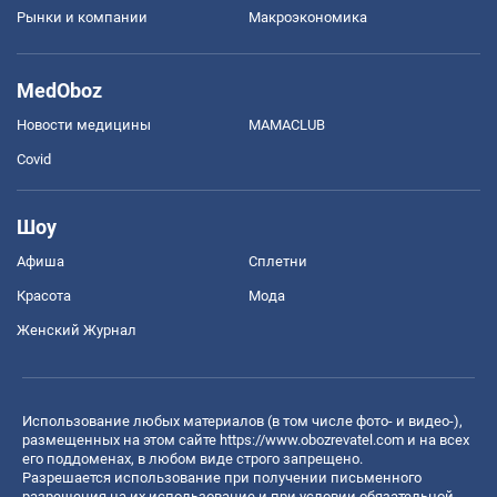
Рынки и компании
Mакроэкономика
MedOboz
Новости медицины
MAMACLUB
Covid
Шоу
Афиша
Сплетни
Красота
Мода
Женский Журнал
Использование любых материалов (в том числе фото- и видео-),
размещенных на этом сайте
https://www.obozrevatel.com
и на всех
его поддоменах, в любом виде строго запрещено.
Разрешается использование при получении письменного
разрешения на их использование и при условии обязательной