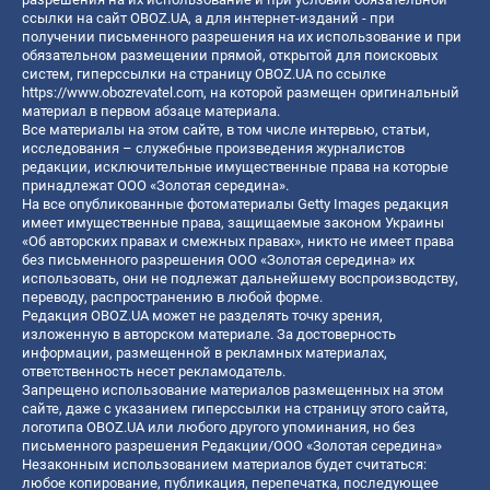
ссылки на сайт OBOZ.UA, а для интернет-изданий - при
получении письменного разрешения на их использование и при
обязательном размещении прямой, открытой для поисковых
систем, гиперссылки на страницу OBOZ.UA по ссылке
https://www.obozrevatel.com
, на которой размещен оригинальный
материал в первом абзаце материала.
Все материалы на этом сайте, в том числе интервью, статьи,
исследования – служебные произведения журналистов
редакции, исключительные имущественные права на которые
принадлежат ООО «Золотая середина».
На все опубликованные фотоматериалы Getty Images редакция
имеет имущественные права, защищаемые законом Украины
«Об авторских правах и смежных правах», никто не имеет права
без письменного разрешения ООО «Золотая середина» их
использовать, они не подлежат дальнейшему воспроизводству,
переводу, распространению в любой форме.
Редакция OBOZ.UA может не разделять точку зрения,
изложенную в авторском материале. За достоверность
информации, размещенной в рекламных материалах,
ответственность несет рекламодатель.
Запрещено использование материалов размещенных на этом
сайте, даже с указанием гиперссылки на страницу этого сайта,
логотипа OBOZ.UA или любого другого упоминания, но без
письменного разрешения Редакции/ООО «Золотая середина»
Незаконным использованием материалов будет считаться:
любое копирование, публикация, перепечатка, последующее