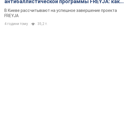
антибаллистической программы FREYJA: какие
решения готовятся
В Киеве рассчитывают на успешное завершение проекта
FREYJA
4 години тому
35,2 т.