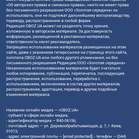
«Об авторских правах и смежных правах», никто не имеет права
без письменного разрешения ООО «Золотая середина» их
использовать, они не подлежат дальнейшему воспроизводству,
переводу, распространению в любой форме.
Редакция OBOZ.UA может не разделять точку зрения,
изложенную в авторском материале. За достоверность
информации, размещенной в рекламных материалах,
ответственность несет рекламодатель.
Запрещено использование материалов размещенных на этом
сайте, даже с указанием гиперссылки на страницу этого сайта,
логотипа OBOZ.UA или любого другого упоминания, но без
письменного разрешения Редакции/ООО «Золотая середина»
Незаконным использованием материалов будет считаться:
любое копирование, публикация, перепечатка, последующее
распространение, использование, переработка с
использованием, включением в состав других материалов,
распространение, адаптация, перевод и другие подобные
изменения материала.
Название онлайн медиа — «OBOZ.UA»
- субъект в сфере онлайн медиа;
- идентификатор медиа — R40-06156;
- почтовый адрес — ул. Деревообрабатывающая, д. 7, г. Киев,
01013;
- адрес электронной почты —
[email protected]
; - телефон — (044)