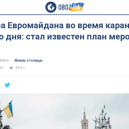
а Евромайдана во время кара
 дня: стал известен план мер
енко
Жизнь столицы
06
20,6 т.