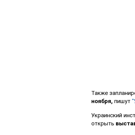
Также запланир
ноября,
пишут
"
Украинский инс
открыть
выстав