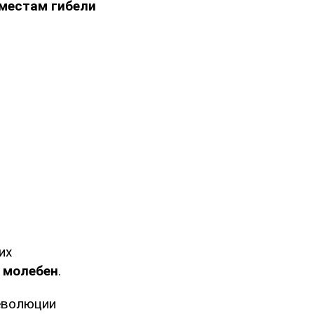
 местам гибели
их
 молебен
.
Революции