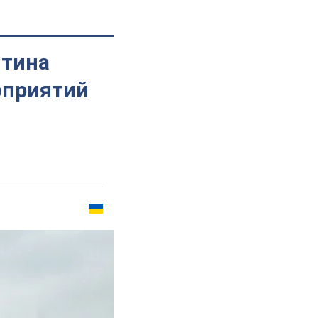
нтина
оприятий