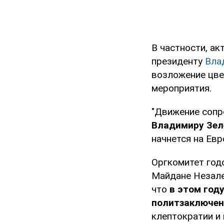
В частности, ак
президенту
Вла
возложение цве
мероприятия.
"Движение сопр
Владимиру Зел
начнется на Евр
Оргкомитет год
Майдане Незалеж
что
в этом год
политзаключен
клептократии и