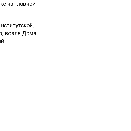
же на главной
нститутской,
о, возле Дома
ой