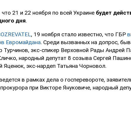
 что 21 и 22 ноября по всей Украине
будет дейст
дного дня
.
BOZREVATEL
, 19 ноября стало известно, что ГБР
в
ов Евромайдана
. Среди вызванных на допрос, бы
 Турчинов, экс-спикер Верховной Рады Андрей П
Кличко, народный депутат 8 созыва Сергей Пашин
й Яценюк, экс-нардеп Татьяна Чорновол.
едется в рамках дела о госперевороте, заявител
нпрокурора при Викторе Януковиче, народный деп