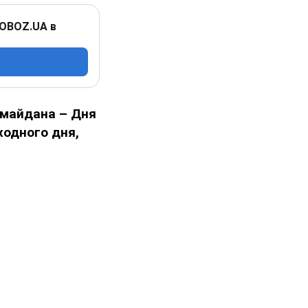
 OBOZ.UA в
омайдана
– Дня
ходного дня,