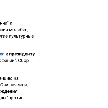
нии" к
ания молебен,
угие культурные
ег
к президенту
офании". Сбор
енцию на
 Они заявили,
бождения
дан
"против