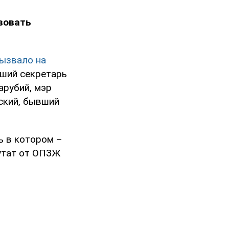
вовать
ызвало на
вший секретарь
арубий, мэр
ский, бывший
ь в котором –
утат от ОПЗЖ