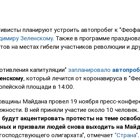
тивисты планируют устроить автопробег к "Феофа
димиру Зеленскому
. Также в программе празднов
тов на местах гибели участников революции и др
отивления капитуляции"
запланировало
автопроб
енскому
, который лечится от коронавируса в "Фе
опейской площади в 14:00.
овщины Майдана провел 19 ноября пресс-конфер
ности. В ней приняли участие около 10 человек.
у будут акцентировать протесты на теме осво
ных и призвали людей снова выходить на Май
 господствующего олигархата", отмечает
"Страна"
.