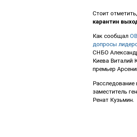
Стоит отметить,
карантин выхо
Как сообщал
O
допросы лидер
СНБО Александр
Киева Виталий 
премьер Арсени
Расследование в
заместитель ге
Ренат Кузьмин.