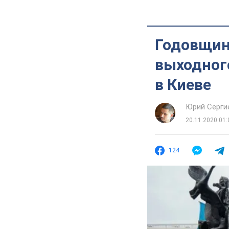
Годовщин
выходного
в Киеве
Юрий Серги
20.11.2020 01:
124