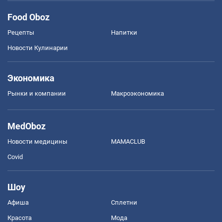
Food Oboz
Рецепты
Напитки
Новости Кулинарии
Экономика
Рынки и компании
Mакроэкономика
MedOboz
Новости медицины
MAMACLUB
Covid
Шоу
Афиша
Сплетни
Красота
Мода