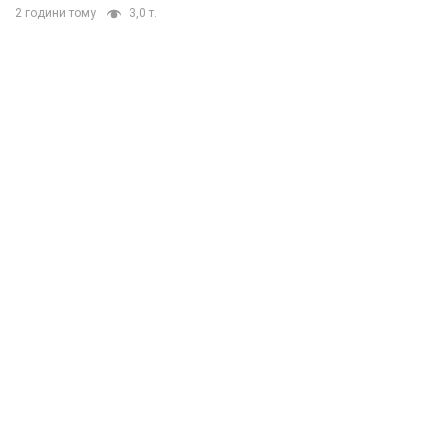
2 години тому
3,0 т.