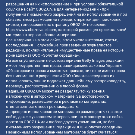
разрешения на их использование и при условии обязательной
ссылки на сайт OBOZ.UA, а для интернет-изданий - при
получении письменного разрешения на их использование и при
обязательном размещении прямой, открытой для поисковых
систем, гиперссылки на страницу OBOZ.UA по ссылке
https://www.obozrevatel.com
, на которой размещен оригинальный
материал в первом абзаце материала.
Все материалы на этом сайте, в том числе интервью, статьи,
исследования – служебные произведения журналистов
редакции, исключительные имущественные права на которые
принадлежат ООО «Золотая середина».
На все опубликованные фотоматериалы Getty Images редакция
имеет имущественные права, защищаемые законом Украины
«Об авторских правах и смежных правах», никто не имеет права
без письменного разрешения ООО «Золотая середина» их
использовать, они не подлежат дальнейшему воспроизводству,
переводу, распространению в любой форме.
Редакция OBOZ.UA может не разделять точку зрения,
изложенную в авторском материале. За достоверность
информации, размещенной в рекламных материалах,
ответственность несет рекламодатель.
Запрещено использование материалов размещенных на этом
сайте, даже с указанием гиперссылки на страницу этого сайта,
логотипа OBOZ.UA или любого другого упоминания, но без
письменного разрешения Редакции/ООО «Золотая середина»
Незаконным использованием материалов будет считаться: