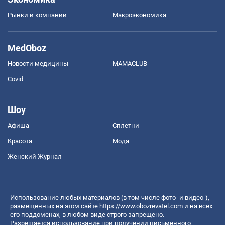
Рынки и компании
Mакроэкономика
MedOboz
Новости медицины
MAMACLUB
Covid
Шоу
Афиша
Сплетни
Красота
Мода
Женский Журнал
Использование любых материалов (в том числе фото- и видео-),
размещенных на этом сайте
https://www.obozrevatel.com
и на всех
его поддоменах, в любом виде строго запрещено.
Разрешается использование при получении письменного