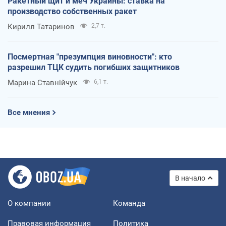
Ракетный щит и меч Украины: ставка на
производство собственных ракет
Кирилл Татаринов
2,7 т.
Посмертная "презумпция виновности": кто
разрешил ТЦК судить погибших защитников
Марина Ставнійчук
6,1 т.
Все мнения
В начало
О компании
Команда
Правовая информация
Политика