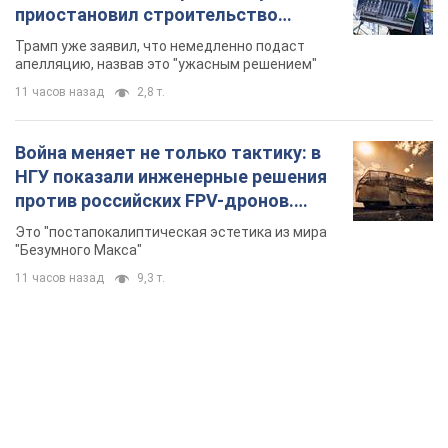
приостановил строительство
бального зала стоимостью 400 млн
Трамп уже заявил, что немедленно подаст
долларов
апелляцию, назвав это "ужасным решением"
11 часов назад
2,8 т.
Война меняет не только тактику: в
НГУ показали инженерные решения
против российских FPV-дронов.
Фото
Это "постапокалиптическая эстетика из мира
"Безумного Макса"
11 часов назад
9,3 т.