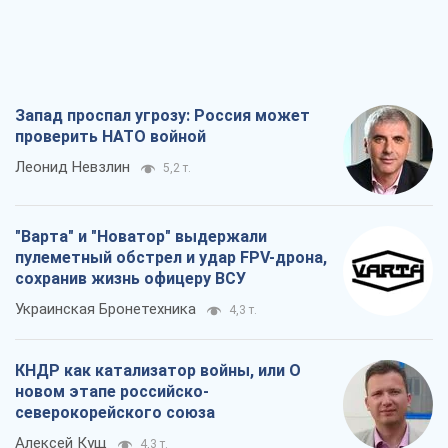
Запад проспал угрозу: Россия может
проверить НАТО войной
Леонид Невзлин
5,2 т.
"Варта" и "Новатор" выдержали
пулеметный обстрел и удар FPV-дрона,
сохранив жизнь офицеру ВСУ
Украинская Бронетехника
4,3 т.
КНДР как катализатор войны, или О
новом этапе российско-
северокорейского союза
Алексей Кущ
4,3 т.