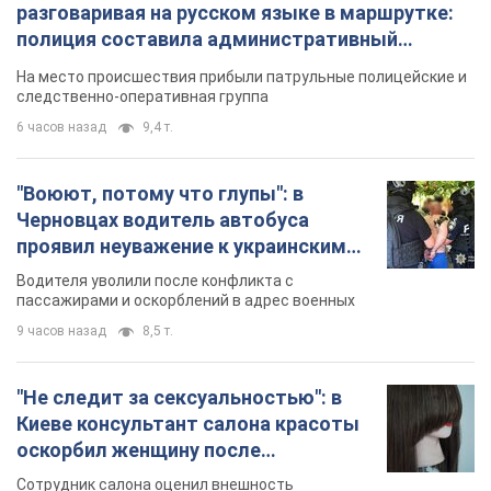
разговаривая на русском языке в маршрутке:
полиция составила административный
протокол. Видео
На место происшествия прибыли патрульные полицейские и
следственно-оперативная группа
6 часов назад
9,4 т.
"Воюют, потому что глупы": в
Черновцах водитель автобуса
проявил неуважение к украинским
военным и поплатился за это.
Водителя уволили после конфликта с
Видео
пассажирами и оскорблений в адрес военных
9 часов назад
8,5 т.
"Не следит за сексуальностью": в
Киеве консультант салона красоты
оскорбил женщину после
химиотерапии, разгорелся скандал.
Сотрудник салона оценил внешность