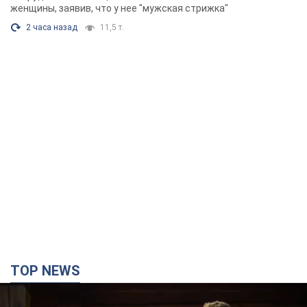
Фото
женщины, заявив, что у нее "мужская стрижка"
2 часа назад
11,5 т.
TOP NEWS