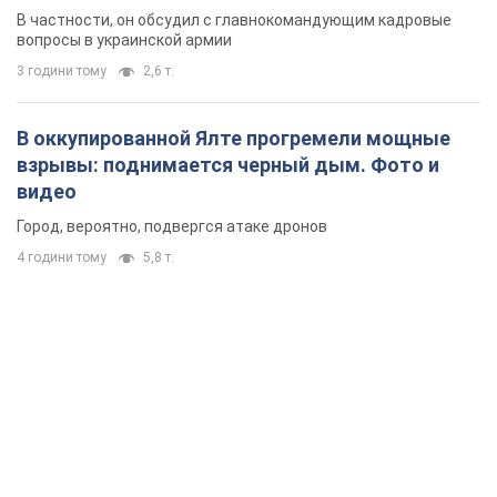
новых мерах
В частности, он обсудил с главнокомандующим кадровые
вопросы в украинской армии
3 години тому
2,6 т.
В оккупированной Ялте прогремели мощные
взрывы: поднимается черный дым. Фото и
видео
Город, вероятно, подвергся атаке дронов
4 години тому
5,8 т.