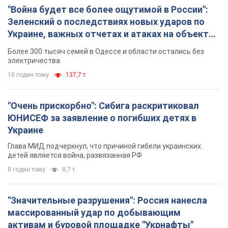
"Война будет все более ощутимой в России":
Зеленский о последствиях новых ударов по
Украине, важных отчетах и атаках на объекты
противника. Видео
Более 300 тысяч семей в Одессе и области остались без
электричества
10 годин тому
137,7 т.
"Очень прискорбно": Сибига раскритиковал
ЮНИСЕФ за заявление о погибших детях в
Украине
Глава МИД подчеркнул, что причиной гибели украинских
детей является война, развязанная РФ
8 годин тому
8,7 т.
"Значительные разрушения": Россия нанесла
массированный удар по добывающим
активам и буровой площадке "Укрнафты"