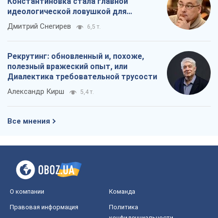
Константиновка стала главной
идеологической ловушкой для
российских оккупантов
Дмитрий Снегирев
6,5 т.
Рекрутинг: обновленный и, похоже,
полезный вражеский опыт, или
Диалектика требовательной трусости
Александр Кирш
5,4 т.
Все мнения
О компании
Команда
Правовая информация
Политика
конфиденциальности