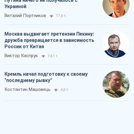
Путина ничего не получилось с
Украиной
Виталий Портников
17,6 т.
Москва выдвигает претензии Пекину:
дружба превращается в зависимость
России от Китая
Виктор Каспрук
14,1 т.
Кремль начал подготовку к своему
"последнему рывку"
Костянтин Машовець
4,0 т.