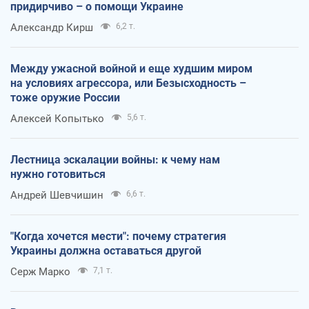
придирчиво – о помощи Украине
Александр Кирш
6,2 т.
Между ужасной войной и еще худшим миром
на условиях агрессора, или Безысходность –
тоже оружие России
Алексей Копытько
5,6 т.
Лестница эскалации войны: к чему нам
нужно готовиться
Андрей Шевчишин
6,6 т.
"Когда хочется мести": почему стратегия
Украины должна оставаться другой
Серж Марко
7,1 т.