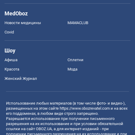
MedOboz
Новости медицины
MAMACLUB
Covid
Шоу
Афиша
Сплетни
Красота
Мода
Женский Журнал
Использование любых материалов (в том числе фото- и видео-),
размещенных на этом сайте
https://www.obozrevatel.com
и на всех
его поддоменах, в любом виде строго запрещено.
Разрешается использование при получении письменного
разрешения на их использование и при условии обязательной
ссылки на сайт OBOZ.UA, а для интернет-изданий - при
получении письменного разрешения на их использование и при