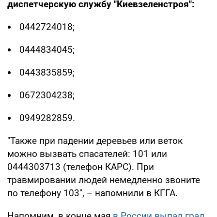
диспетчерскую службу "Киевзеленстроя":
0442724018;
0444834045;
0443835859;
0672304238;
0949282859.
"Также при падении деревьев или веток
можно вызвать спасателей: 101 или
0444303713 (телефон КАРС). При
травмировании людей немедленно звоните
по телефону 103", – напомнили в КГГА.
Напомним, в конце мая
в России выпал град