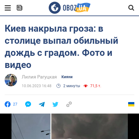
Киев накрыла гроза: в
столице выпал обильный
дождь с градом. Фото и
видео
Лилия Рагуцкая
Кияни
10.06.2023 16:48
2 минуты
71,5 т.
27