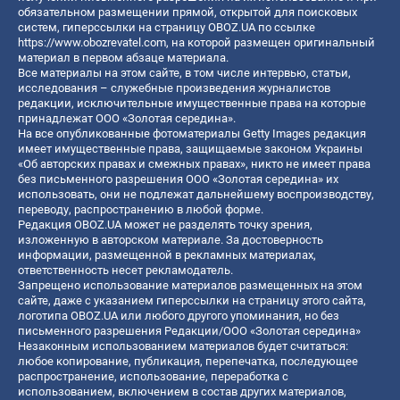
обязательном размещении прямой, открытой для поисковых
систем, гиперссылки на страницу OBOZ.UA по ссылке
https://www.obozrevatel.com
, на которой размещен оригинальный
материал в первом абзаце материала.
Все материалы на этом сайте, в том числе интервью, статьи,
исследования – служебные произведения журналистов
редакции, исключительные имущественные права на которые
принадлежат ООО «Золотая середина».
На все опубликованные фотоматериалы Getty Images редакция
имеет имущественные права, защищаемые законом Украины
«Об авторских правах и смежных правах», никто не имеет права
без письменного разрешения ООО «Золотая середина» их
использовать, они не подлежат дальнейшему воспроизводству,
переводу, распространению в любой форме.
Редакция OBOZ.UA может не разделять точку зрения,
изложенную в авторском материале. За достоверность
информации, размещенной в рекламных материалах,
ответственность несет рекламодатель.
Запрещено использование материалов размещенных на этом
сайте, даже с указанием гиперссылки на страницу этого сайта,
логотипа OBOZ.UA или любого другого упоминания, но без
письменного разрешения Редакции/ООО «Золотая середина»
Незаконным использованием материалов будет считаться:
любое копирование, публикация, перепечатка, последующее
распространение, использование, переработка с
использованием, включением в состав других материалов,