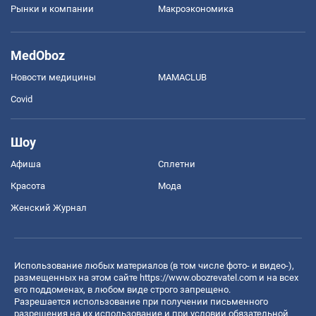
Рынки и компании
Mакроэкономика
MedOboz
Новости медицины
MAMACLUB
Covid
Шоу
Афиша
Сплетни
Красота
Мода
Женский Журнал
Использование любых материалов (в том числе фото- и видео-),
размещенных на этом сайте
https://www.obozrevatel.com
и на всех
его поддоменах, в любом виде строго запрещено.
Разрешается использование при получении письменного
разрешения на их использование и при условии обязательной