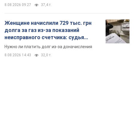
8.08.2026 09:27
37,4 т.
Женщине начислили 729 тыс. грн
долга за газ из-за показаний
неисправного счетчика: судья
вынес неожиданное решение
Нужно ли платить долг из-за доначисления
8.08.2026 14:43
32,0 т.