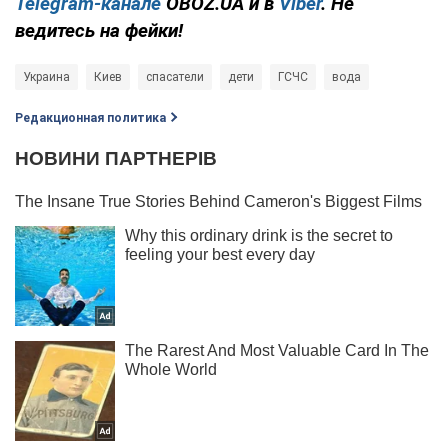
Telegram-канале
OBOZ.UA и в
Viber
. Не
ведитесь на фейки!
Украина
Киев
спасатели
дети
ГСЧС
вода
Редакционная политика