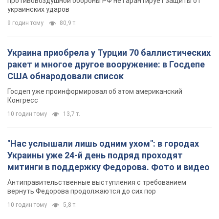
противовоздушной обороны РФ не гарантирует защиты от
украинских ударов
9 годин тому
80,9 т.
Украина приобрела у Турции 70 баллистических
ракет и многое другое вооружение: в Госдепе
США обнародовали список
Госдеп уже проинформировал об этом американский
Конгресс
10 годин тому
13,7 т.
"Нас услышали лишь одним ухом": в городах
Украины уже 24-й день подряд проходят
митинги в поддержку Федорова. Фото и видео
Антиправительственные выступления с требованием
вернуть Федорова продолжаются до сих пор
10 годин тому
5,8 т.