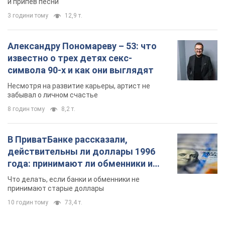
и припев песни
3 години тому
12,9 т.
Александру Пономареву – 53: что
известно о трех детях секс-
символа 90-х и как они выглядят
Несмотря на развитие карьеры, артист не
забывал о личном счастье
8 годин тому
8,2 т.
В ПриватБанке рассказали,
действительны ли доллары 1996
года: принимают ли обменники и
банки такие купюры
Что делать, если банки и обменники не
принимают старые доллары
10 годин тому
73,4 т.