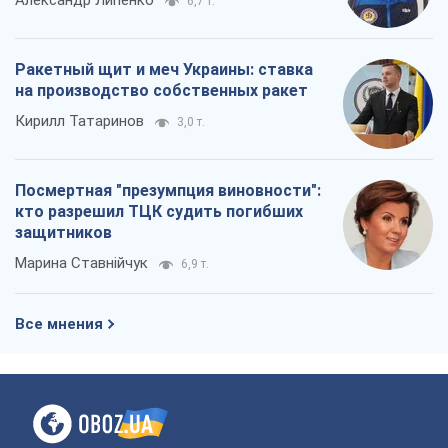
Марина Ставнійчук
6,9 т.
Все мнения
О компании
Команда
Правовая информация
Политика
конфиденциальности
Реклама на сайте
Документы
Редакционная политика
Журналисты OBOZ.UA на месте
событий
OBOZ.UA
Политика