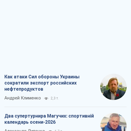
Как атаки Сил обороны Украины
сократили экспорт российских
нефтепродуктов
Андрей Клименко
2,3 т.
Два супертурнира Магучих: спортивній
календарь осени-2026
Александр Липенко
6,7 т.
Ракетный щит и меч Украины: ставка
на производство собственных ракет
Кирилл Татаринов
3,0 т.
Посмертная "презумпция виновности":
кто разрешил ТЦК судить погибших
защитников