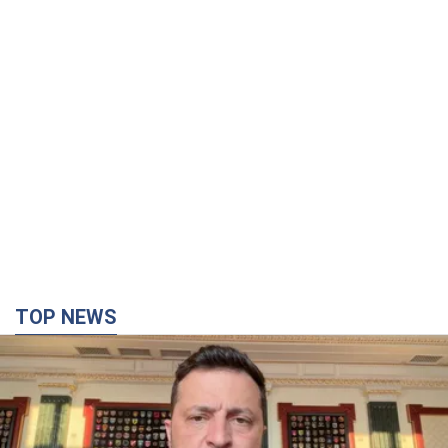
TOP NEWS
"Защита нашей жизни": Зеленский об
антибаллистической системе FREYJA,
санкциях против России и поддержке аграриев.
Видео
Европейские партнеры присоединяются к совместному
проекту
10 часов назад
72,1 т.