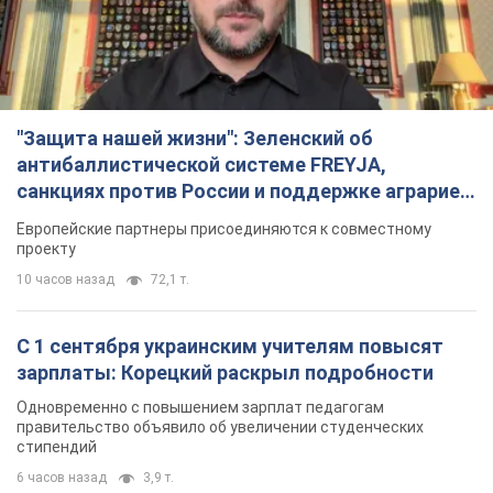
С 1 сентября украинским учителям повысят
зарплаты: Корецкий раскрыл подробности
Одновременно с повышением зарплат педагогам
правительство объявило об увеличении студенческих
стипендий
6 часов назад
3,9 т.
«Нам они тоже нужны»: Трамп ответил на
просьбу Зеленского о передаче Украине ракет
для Patriot
Американские запасы отдельных видов боеприпасов
ограничены
5 часов назад
1,2 т.