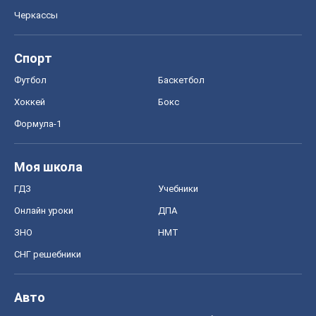
ГДЗ
Учебники
Онлайн уроки
ДПА
ЗНО
НМТ
СНГ решебники
Авто
Тест Драйв
Электромобили
Акции
Сервис
Food Oboz
Рецепты
Напитки
Диеты
Экономика
Рынки и компании
Mакроэкономика