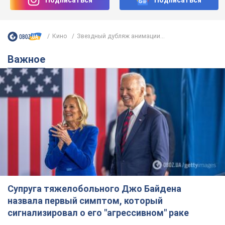
Супруга тяжелобольного Джо Байдена
назвала первый симптом, который
сигнализировал о его "агрессивном" раке
Сначала врачи не обратили на это должного внимания
6.08.2026 12:46
16,5 т.
Отпуск Леси Никитюк в Карпатах
обернулся скандалом: почему
ведущую несправедливо захейтили
Знаменитость вышла на прямую
коммуникацию в сети и расставила все точки
над "i"
6.08.2026 17:32
13,1 т.