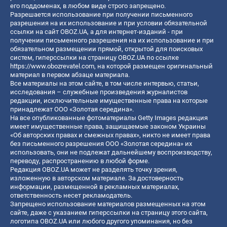
его поддоменах, в любом виде строго запрещено.
Разрешается использование при получении письменного
разрешения на их использование и при условии обязательной
ссылки на сайт OBOZ.UA, а для интернет-изданий - при
получении письменного разрешения на их использование и при
обязательном размещении прямой, открытой для поисковых
систем, гиперссылки на страницу OBOZ.UA по ссылке
https://www.obozrevatel.com
, на которой размещен оригинальный
материал в первом абзаце материала.
Все материалы на этом сайте, в том числе интервью, статьи,
исследования – служебные произведения журналистов
редакции, исключительные имущественные права на которые
принадлежат ООО «Золотая середина».
На все опубликованные фотоматериалы Getty Images редакция
имеет имущественные права, защищаемые законом Украины
«Об авторских правах и смежных правах», никто не имеет права
без письменного разрешения ООО «Золотая середина» их
использовать, они не подлежат дальнейшему воспроизводству,
переводу, распространению в любой форме.
Редакция OBOZ.UA может не разделять точку зрения,
изложенную в авторском материале. За достоверность
информации, размещенной в рекламных материалах,
ответственность несет рекламодатель.
Запрещено использование материалов размещенных на этом
сайте, даже с указанием гиперссылки на страницу этого сайта,
логотипа OBOZ.UA или любого другого упоминания, но без