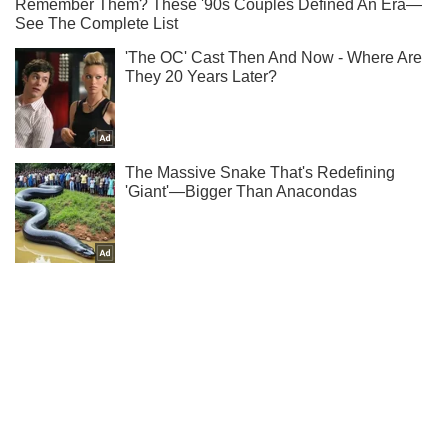
Кто из звезд ждет пополнения, а кто развелся - читайте
в нашем Instagram!
Подписаться
Подписаться
Кино
Ножки Лили Коллинз...