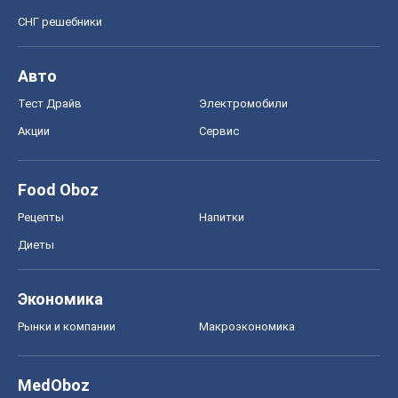
Диеты
Экономика
Рынки и компании
Mакроэкономика
MedOboz
Новости медицины
MAMACLUB
Шоу
Афиша
Сплетни
Красота
Мода
Женский Журнал