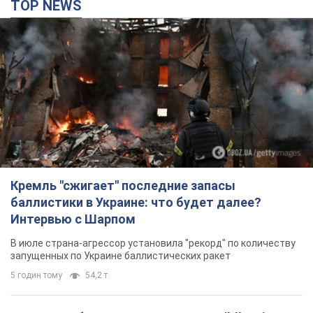
Кремль "сжигает" последние запасы
баллистики в Украине: что будет далее?
Интервью с Шарпом
В июле страна-агрессор установила "рекорд" по количеству
запущенных по Украине баллистических ракет
5 годин тому
54,2 т.
В Екатеринбурге атакован склад Wildberries:
есть попадания, поднялся дым. Фото и видео
Россиянам не помогла даже работа ПВО
4 години тому
9,6 т.
"Замечательный отец": в сети рассказали о
мужчине, которого Россия убила ударом по
Броварам. Фото
Мужчину вспоминают как профессионала своего дела
2 години тому
1,7 т.