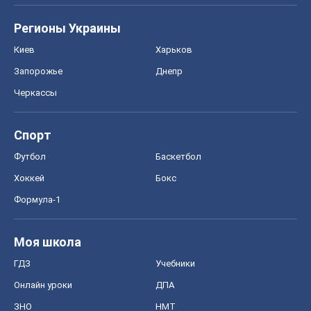
Формула-1
Моя школа
ГДЗ
Учебники
Онлайн уроки
ДПА
ЗНО
НМТ
СНГ решебники
Авто
Тест Драйв
Электромобили
Акции
Сервис
Food Oboz
Рецепты
Напитки