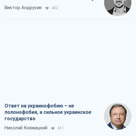
Ответ на украинофобию – не
полонофобия, а сильное украинское
государство
Николай Княжицкий
411
Мэр Москвы внезапно захотел мира,
как становятся послом в США и новые
украинские топ-рейтинги
Александр Кирш
2,6 т.
О запланированной вырубке более 600
деревьев и теплотрассе: что
происходит на Теремках в Киеве
Владислав Самойленко
1,9 т.