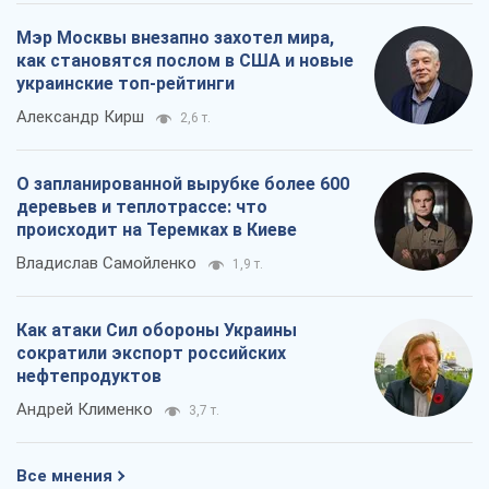
Как атаки Сил обороны Украины
сократили экспорт российских
нефтепродуктов
Андрей Клименко
3,7 т.
Все мнения
О компании
Команда
Правовая информация
Политика
конфиденциальности
Реклама на сайте
Документы
Редакционная политика
Журналисты OBOZ.UA на месте