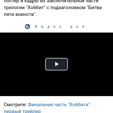
постер и кадры из заключительной части
трилогии "Хоббит" с подзаголовком "Битва
пяти воинств".
Видео дня
Play Video
Смотрите:
Финальная часть "Хоббита":
первый трейлер