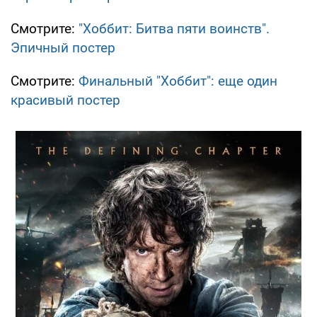
Смотрите:
"Хоббит: Битва пяти воинств".
Эпичный постер
Смотрите:
Финальный "Хоббит": еще один
красивый постер