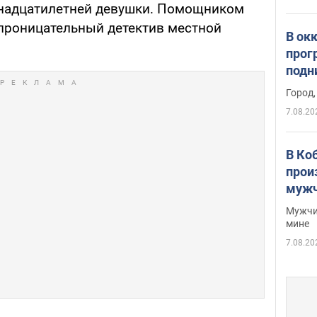
мнадцатилетней девушки. Помощником
проницательный детектив местной
В ок
прог
подн
виде
Город,
7.08.20
В Ко
прои
мужч
Мужчи
мине
7.08.20