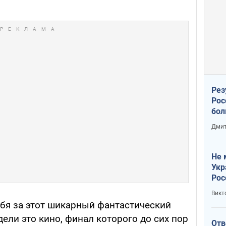
Рез
Рос
бол
Дмит
Не 
Укр
Рос
Викт
ебя за этот шикарный фантастический
дели это кино, финал которого до сих пор
Отв