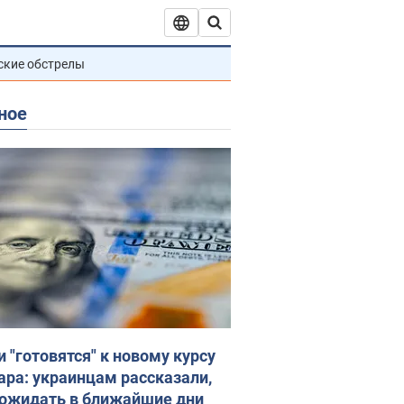
ские обстрелы
ное
и "готовятся" к новому курсу
ара: украинцам рассказали,
 ожидать в ближайшие дни