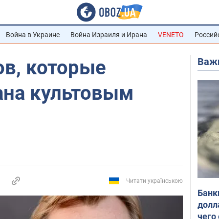
Война в Украине
Война Израиля и Ирана
VENETO
Россий
Важ
ов, которые
ана культовым
Читати українською
Банк
долл
чего