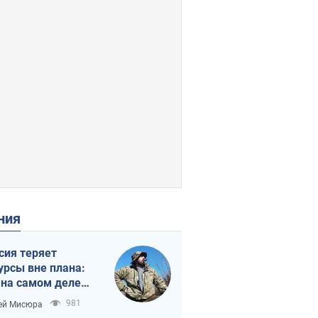
ения
сия теряет
урсы вне плана:
 на самом деле
тует темп войны
981
ей Мисюра