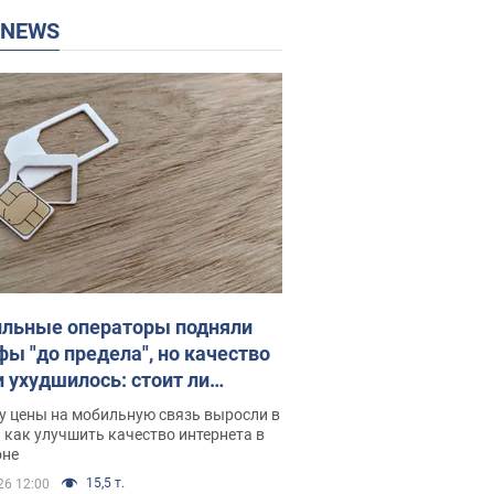
P NEWS
льные операторы подняли
фы "до предела", но качество
и ухудшилось: стоит ли
ваться на цены
у цены на мобильную связь выросли в
 как улучшить качество интернета в
оне
15,5 т.
26 12:00