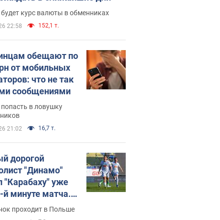
 будет курс валюты в обменниках
152,1 т.
26 22:58
инцам обещают по
грн от мобильных
аторов: что не так
ими сообщениями
 попасть в ловушку
ников
16,7 т.
26 21:02
й дорогой
олист "Динамо"
л "Карабаху" уже
0-й минуте матча.
о
нок проходит в Польше