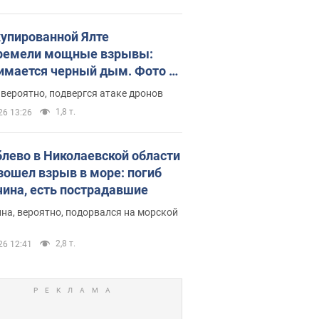
купированной Ялте
ремели мощные взрывы:
имается черный дым. Фото и
о
 вероятно, подвергся атаке дронов
1,8 т.
26 13:26
блево в Николаевской области
зошел взрыв в море: погиб
ина, есть пострадавшие
на, вероятно, подорвался на морской
2,8 т.
26 12:41