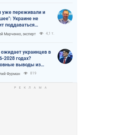
 уже переживали и
шее": Украине не
ит поддаваться
аянию из-за
4,1 т.
ей Марченко, эксперт
етного террора
 ожидает украинцев в
6-2028 годах?
овные выводы из
ых прогнозов от НБУ
819
лий Фурман