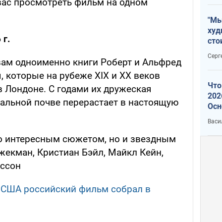
вас просмотреть фильм на одном
"Мы
худ
 г.
сто
отч
Серг
вам одноименно книги Роберт и Альфред
рак
 которые на рубеже XIX и XX веков
Что
в Лондоне. С годами их дружеская
202
альной почве перерастает в настоящую
Осн
нов
Васи
о интересным сюжетом, но и звездным
жекман, Кристиан Бэйл, Майкл Кейн,
нссон
в США российский фильм собрал в