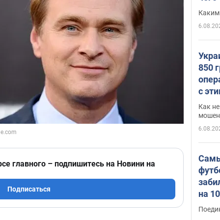
Каким
6.08.20
Укра
850 
опер
с эт
Как не
мошен
6.08.20
Самы
рсе главного – подпишитесь на Новини на
футб
заби
Подписаться
на 1
Виде
Поеди