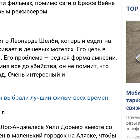
яти фильмах, помимо саги о Брюсе Вейне
TO
овым режиссером.
 о Леонарде Шелби, который ездит на
живает в дешевых мотелях. Его цель в
. Его проблема — редкая форма амнезии,
ня все до убийства, он не помнит, что
ад. Очень интересный и
Моби
ы выбрали лучший фильм всех времен
тари
связ
 г.
жало
Почем
разы и
 Лос-Анджелеса Уилл Дормер вместе со
телеф
н в маленький городок на Аляске, чтобы
7.08.20