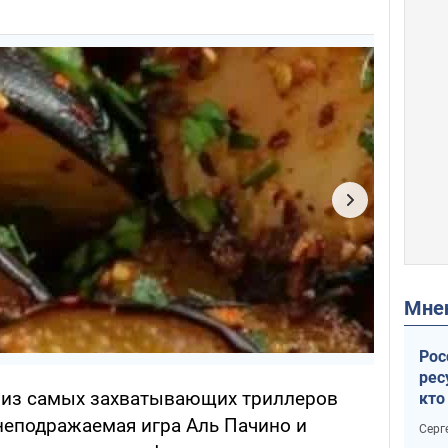
Мн
Рос
рес
н из самых захватывающих триллеров
кто
дик
 неподражаемая игра Аль Пачино и
Серг