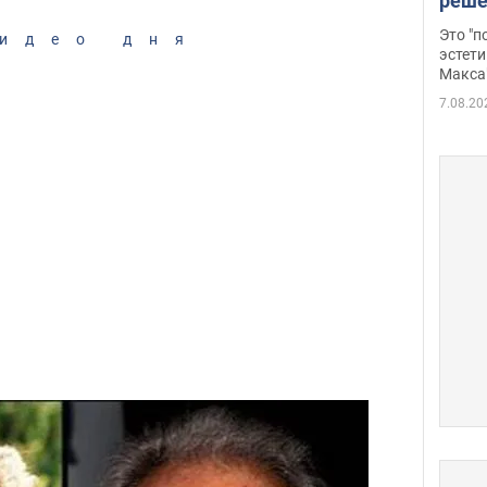
реше
росс
Это "
идео дня
дрон
эстети
Макса
7.08.20