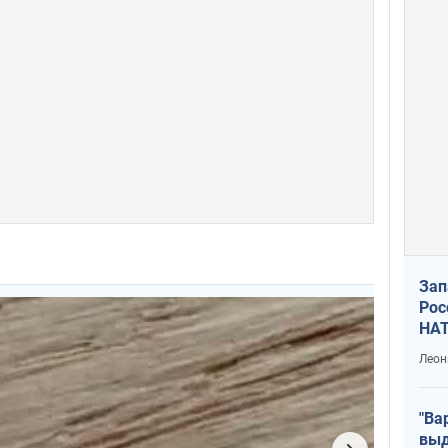
Зап
Рос
НАТ
Леон
"Ва
выд