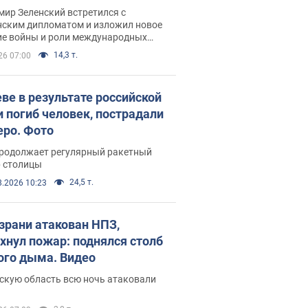
рвью с Безсмертным
ир Зеленский встретился с
нским дипломатом и изложил новое
ие войны и роли международных
ров в борьбе с Россией
14,3 т.
26 07:00
еве в результате российской
и погиб человек, пострадали
еро. Фото
продолжает регулярный ракетный
р столицы
24,5 т.
8.2026 10:23
зрани атакован НПЗ,
хнул пожар: поднялся столб
ого дыма. Видео
скую область всю ночь атаковали