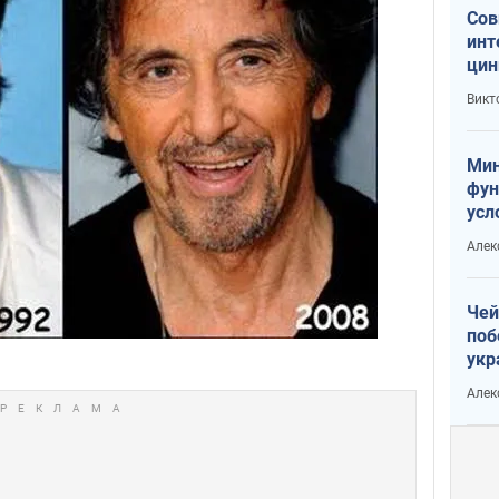
Сов
инт
цин
или
Викт
Тра
Мин
фун
усл
вое
Алек
Чей
поб
укр
чин
Алек
наз