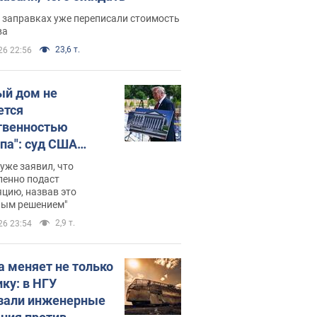
 заправках уже переписали стоимость
ва
23,6 т.
26 22:56
ый дом не
ется
твенностью
па": суд США
становил
уже заявил, что
ительство
ленно подаст
цию, назвав это
ного зала
ным решением"
мостью 400 млн
2,9 т.
26 23:54
аров
а меняет не только
ику: в НГУ
зали инженерные