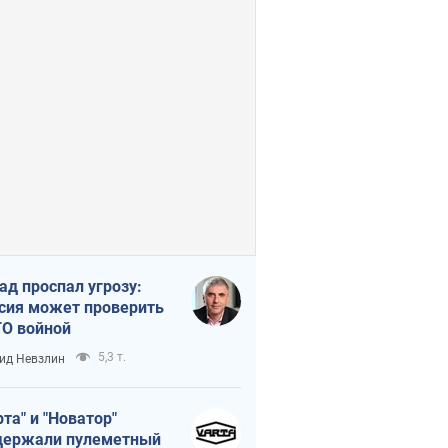
ад проспал угрозу:
сия может проверить
О войной
5,3 т.
ид Невзлин
рта" и "Новатор"
ержали пулеметный