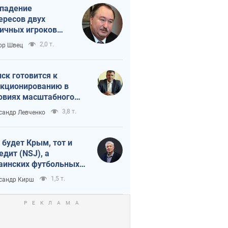
падение
ересов двух
ичных игроков
 тайный план
2,0 т.
ор Швец
мпа и Путина?
ск готовится к
кционированию в
овиях масштабного
нного кризиса
3,8 т.
сандр Левченко
 будет Крым, тот и
едит (NSJ), а
аинских футбольных
овников могут
1,5 т.
сандр Кирш
вать убийцами