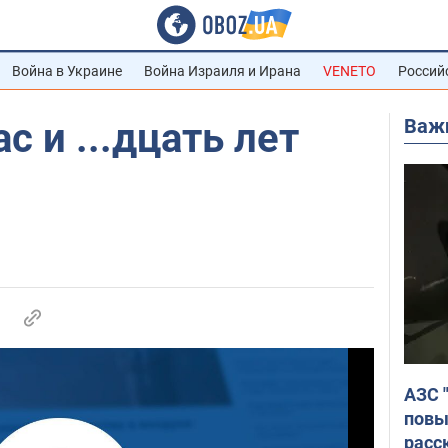
Война в Украине
Война Израиля и Ирана
VENETO
Россий
Важ
с и ...дцать лет
АЗС 
повы
расс