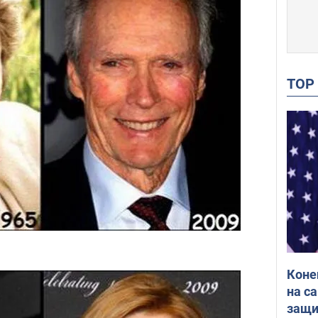
TO
Коне
на с
защи