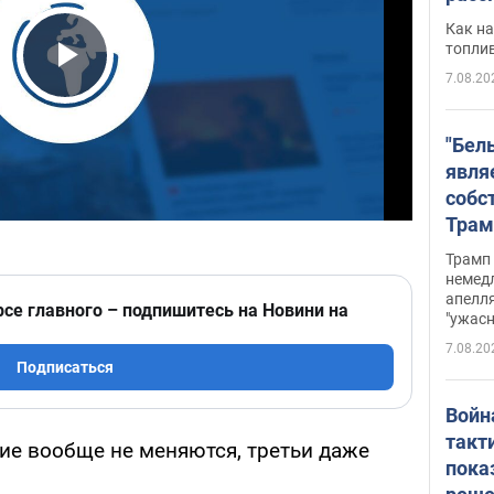
Как на
топли
7.08.20
Play Video
"Бел
явля
собс
Трам
прио
Трамп 
стро
немед
апелля
баль
рсе главного – подпишитесь на Новини на
"ужас
стои
7.08.20
долл
Подписаться
Войн
такт
гие вообще не меняются, третьи даже
пока