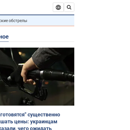
ские обстрелы
ное
"готовятся" существенно
шать цены: украинцам
казали, чего ожидать