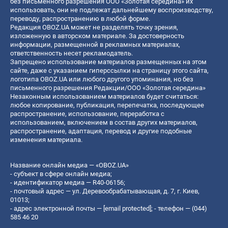
без письменного разрешения ООО «Золотая середина» их
использовать, они не подлежат дальнейшему воспроизводству,
переводу, распространению в любой форме.
Редакция OBOZ.UA может не разделять точку зрения,
изложенную в авторском материале. За достоверность
информации, размещенной в рекламных материалах,
ответственность несет рекламодатель.
Запрещено использование материалов размещенных на этом
сайте, даже с указанием гиперссылки на страницу этого сайта,
логотипа OBOZ.UA или любого другого упоминания, но без
письменного разрешения Редакции/ООО «Золотая середина»
Незаконным использованием материалов будет считаться:
любое копирование, публикация, перепечатка, последующее
распространение, использование, переработка с
использованием, включением в состав других материалов,
распространение, адаптация, перевод и другие подобные
изменения материала.
Название онлайн медиа — «OBOZ.UA»
- субъект в сфере онлайн медиа;
- идентификатор медиа — R40-06156;
- почтовый адрес — ул. Деревообрабатывающая, д. 7, г. Киев,
01013;
- адрес электронной почты —
[email protected]
; - телефон — (044)
585 46 20