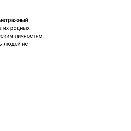
ометражный
в их родных
еским личностям
ь людей не