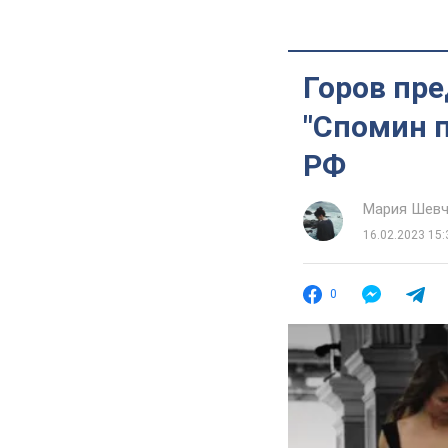
Горов пр
"Спомин 
РФ
Мария Шевч
16.02.2023 15:
0