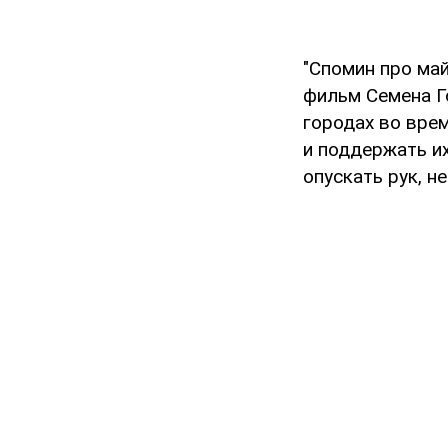
"Спомин про ма
фильм Семена Го
городах во вре
и поддержать и
опускать рук, н