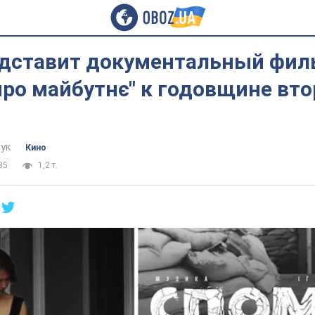
едставит документальный фил
про майбутнє" к годовщине вт
ук
Кино
35
1,2 т.