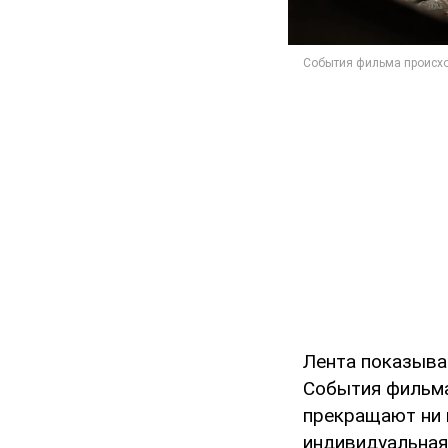
Лента показыва
События фильма 
прекращают ни м
индивидуальная