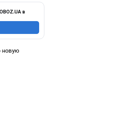
 OBOZ.UA в
ю новую