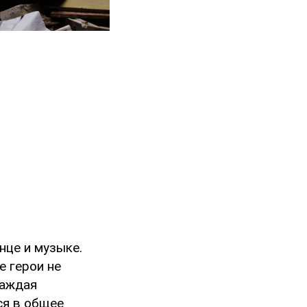
нце и музыке.
е герои не
Каждая
ся в общее