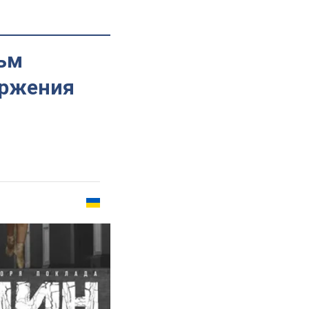
ьм
оржения