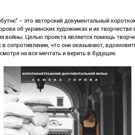
йбутнє" – это авторский документальный коротк
рова об украинских художниках и их творчестве 
мя войны. Целью проекта является помощь творч
х в сопротивлении, что они оказывают, вдохновит
есмотря на все мечтать и верить в будущее.