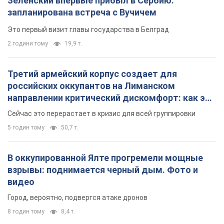
Зеленский впервые прибыл в Сербию:
запланирована встреча с Вучичем
Это первый визит главы государства в Белград
2 години тому
19,9 т.
Третий армейский корпус создает для
российских оккупантов на Лиманском
направлении критический дискомфорт: как это
удалось
Сейчас это перерастает в кризис для всей группировки
5 годин тому
50,7 т.
В оккупированной Ялте прогремели мощные
взрывы: поднимается черный дым. Фото и
видео
Город, вероятно, подвергся атаке дронов
8 годин тому
8,4 т.