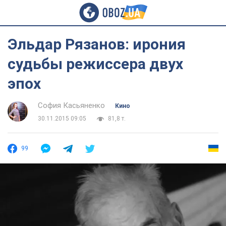
Эльдар Рязанов: ирония
судьбы режиссера двух
эпох
София Касьяненко
Кино
30.11.2015 09:05
81,8 т.
99