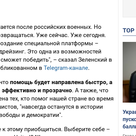
стается после российских военных. Но
TO
звращаться. Уже сейчас. Уже сегодня.
создание специальной платформы –
ндрейзинг. Это одна из возможностей
 сможет победить", – сказал Зеленский в
убликованном в
Telegram-канале
.
 что
помощь будет направлена быстро, а
 эффективно и прозрачно
. А также, что
на тех, кто помог нашей стране во время
стов, "навсегда останутся в истории
Укра
вободы и демократии".
пуск
балл
 к этому приобщиться. Выберите себе –
пров
Глава 