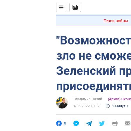
Герои войны
"Возможность
зло не сможе
Зеленский п
присоединять
Владимир Пазий
(Архив) Экон
4.06.2022 10:37
2 минуты
0