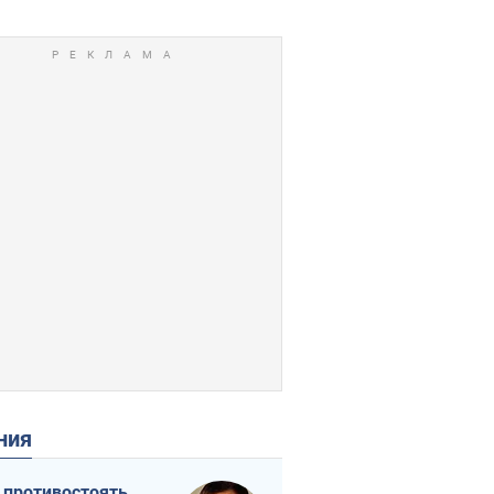
ения
 противостоять