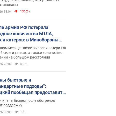
 атакованы
136,2 т.
26 18:04
ле армия РФ потеряла
рдное количество БПЛА,
к и катеров: в Минобороны
родовали статистику
шлом месяце также выросли потери РФ
й силе и танках, а также количество
ений на большом расстоянии
5,0 т.
26 20:02
ны быстрые и
андартные подходы":
цкий пообещал предоставить
есу приоритетный доступ к
и иначе, бизнес после обстрелов
щимся складским
ит поддержку
ещениям
1,3 т.
26 00:08