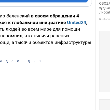
Аллы
OBOZ.U
сына
худож
Лисса
Порт
ир Зеленский
в своем обращении 4
деть
5.08.20
ься к глобальной инициативе
United24
,
ть людей во всем мире для помощи
 напомнил, что тысячи раненых
ощи, а тысячи объектов инфраструктуры
идео дня