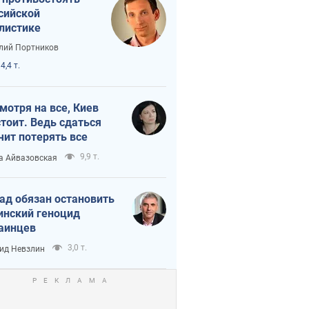
сийской
листике
лий Портников
4,4 т.
мотря на все, Киев
тоит. Ведь сдаться
чит потерять все
9,9 т.
а Айвазовская
ад обязан остановить
инский геноцид
аинцев
3,0 т.
ид Невзлин