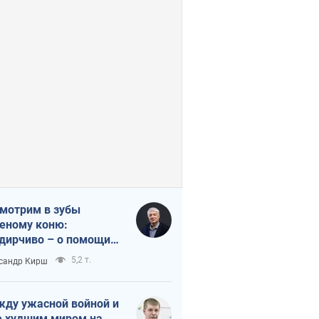
мотрим в зубы
еному коню:
дирчиво – о помощи
аине
5,2 т.
сандр Кирш
ду ужасной войной и
 худшим миром на