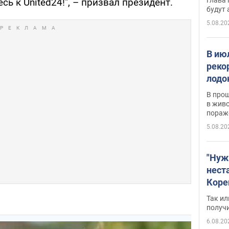
сь к United24!", – призвал президент.
будут
5.08.20
В ию
реко
лодо
обна
В про
в живо
пораж
5.08.20
"Нуж
нест
Коре
бизн
Так ил
имею
получ
пом
6.08.20