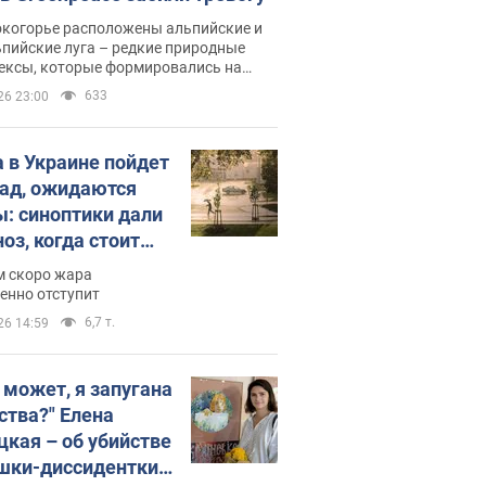
окогорье расположены альпийские и
пийские луга – редкие природные
ексы, которые формировались на
ении сотен лет
633
26 23:00
 в Украине пойдет
пад, ожидаются
ы: синоптики дали
оз, когда стоит
ать изменения
м скоро жара
ды
енно отступит
6,7 т.
26 14:59
, может, я запугана
ства?" Елена
цкая – об убийстве
шки-диссидентки