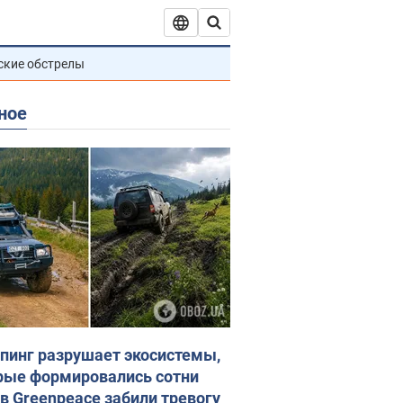
ские обстрелы
ное
пинг разрушает экосистемы,
рые формировались сотни
 в Greenpeace забили тревогу