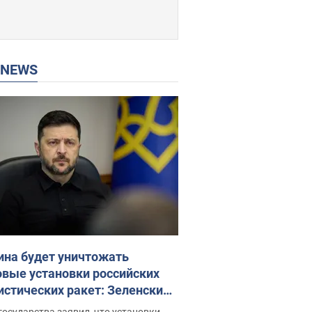
P NEWS
ина будет уничтожать
овые установки российских
истических ракет: Зеленский
ел заседание СНБО
государства заявил, что установки