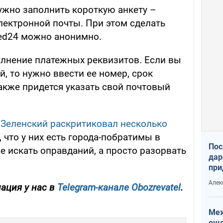
жно заполнить короткую анкету –
электронной почты. При этом сделать
ted24 можно анонимно.
олнение платежных реквизитов. Если вы
й, то нужно ввести ее номер, срок
Также придется указать свой почтовый
,
Зеленский раскритиковал несколько
, что у них есть города-побратимы в
Пос
е искать оправданий, а просто разорвать
дар
при
Укр
Алек
ация у нас в
Telegram-канале Obozrevatel
.
Меж
еще