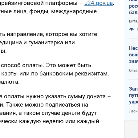
ндрейзингововой платформы –
u24.gov.ua
.
рос
тные лица, фонды, международные
бал
Вита
1
ь направление, которое вы хотите
едицина и гуманитарка или
Нес
ны.
выс
зна
 способ оплаты. Это может быть
Ольг
 карты или по банковским реквизитам,
валюта.
Зап
пут
 оплаты нужно указать сумму доната –
укр
й. Также можно подписаться на
Леон
ания, в таком случае деньги будут
ически каждую неделю или каждый