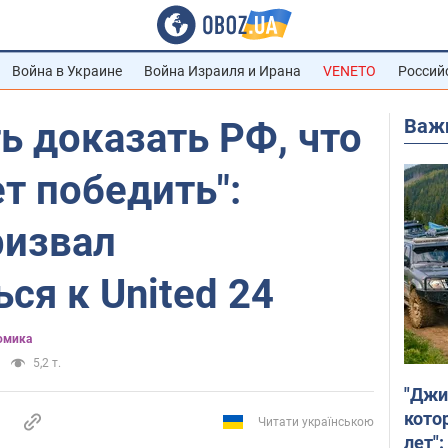
Война в Украине
Война Израиля и Ирана
VENETO
Россий
Важ
 доказать РФ, что
т победить":
ризвал
ся к United 24
омика
5,2 т.
"Джи
кото
Читати українською
лет":