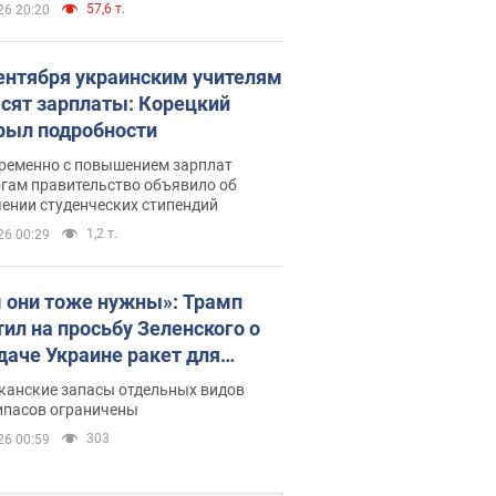
57,6 т.
26 20:20
сентября украинским учителям
сят зарплаты: Корецкий
рыл подробности
ременно с повышением зарплат
огам правительство объявило об
ении студенческих стипендий
1,2 т.
26 00:29
 они тоже нужны»: Трамп
тил на просьбу Зеленского о
даче Украине ракет для
ot
канские запасы отдельных видов
ипасов ограничены
303
26 00:59