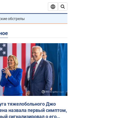
ские обстрелы
ное
уга тяжелобольного Джо
ена назвала первый симптом,
рый сигнализировал о его