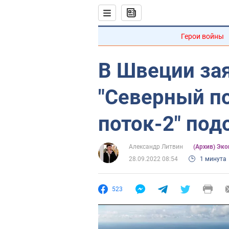
Герои войны
В Швеции зая
"Северный по
поток-2" по
Александр Литвин
(Архив) Эк
28.09.2022 08:54
1 минута
523