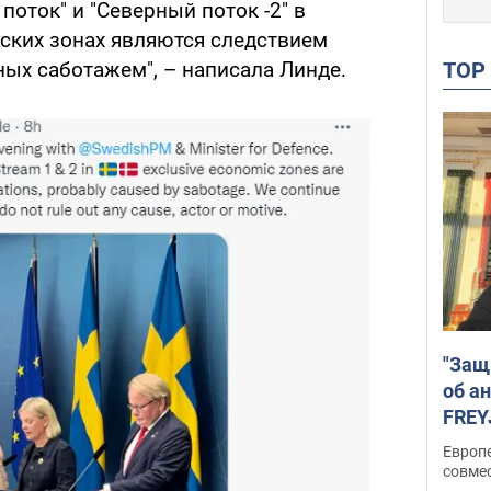
поток" и "Северный поток -2" в
ских зонах являются следствием
TO
ных саботажем", – написала Линде.
"Защ
об а
FREY
подд
Европ
совме