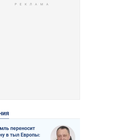
ения
мль переносит
ну в тыл Европы: