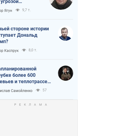
 угрозой
тическая
9,7 т.
ор Ягун
истика
чьей стороне истории
тупает Дональд
мп?
8,0 т.
ор Каспрук
апланированной
убке более 600
евьев и теплотрассе:
 происходит на
57
ислав Самойленко
емках в Киеве