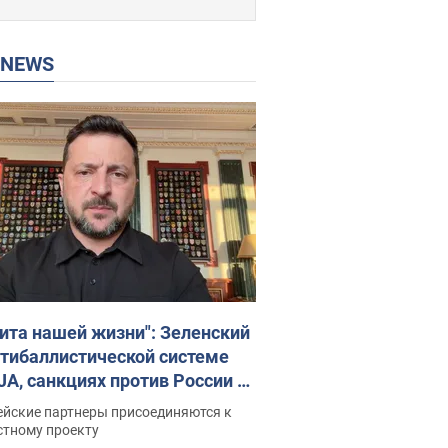
P NEWS
ита нашей жизни": Зеленский
нтибаллистической системе
JA, санкциях против России и
ержке аграриев. Видео
ейские партнеры присоединяются к
стному проекту