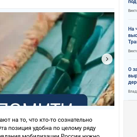
под
кри
Викт
лог
На 
выс
Тра
Викт
О з
выр
дер
что
Влад
Тер
ют на то, что кто-то сознательно
та позиция удобна по целому ряду
равдания мобилизации России нужно