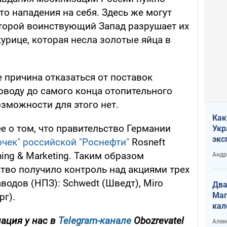
то нападения на себя. Здесь же могут
оторой воинствующий Запад разрушает их
урице, которая несла золотые яйца в
е причина отказаться от поставок
оводу до самого конца отопительного
озможности для этого нет.
Как
 о том, что правительство Германии
Укр
экс
очек" российской "Роснефти"
Rosneft
неф
ing & Marketing. Таким образом
Андр
тво получило контроль над акциями трех
одов (НПЗ): Schwedt (Шведт), Miro
Два
Маг
рг).
кал
ация у нас в
Telegram-канале
Obozrevatel
Алек