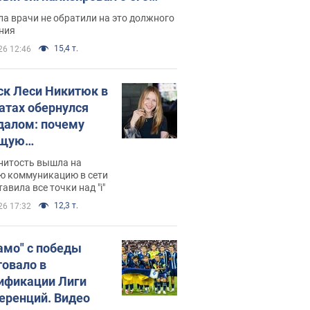
ессивном" раке
а врачи не обратили на это должного
ния
15,4 т.
26 12:46
ск Леси Никитюк в
атах обернулся
далом: почему
ущую
раведливо
нитость вышла на
йтили
ю коммуникацию в сети
тавила все точки над "i"
12,3 т.
26 17:32
амо" с победы
товало в
ификации Лиги
еренций. Видео