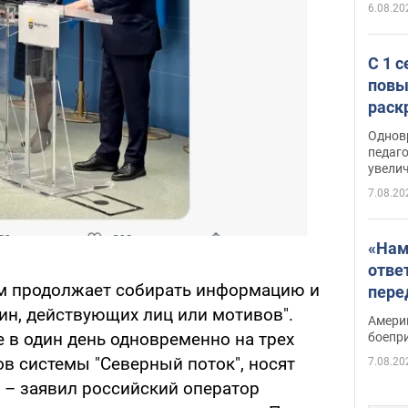
6.08.20
С 1 
повы
раск
Однов
педаг
увелич
7.08.20
«Нам
отве
ьм продолжает собирать информацию и
пере
Patri
ин, действующих лиц или мотивов".
Амери
 в один день одновременно на трех
боепр
в системы "Северный поток", носят
7.08.20
 – заявил российский оператор