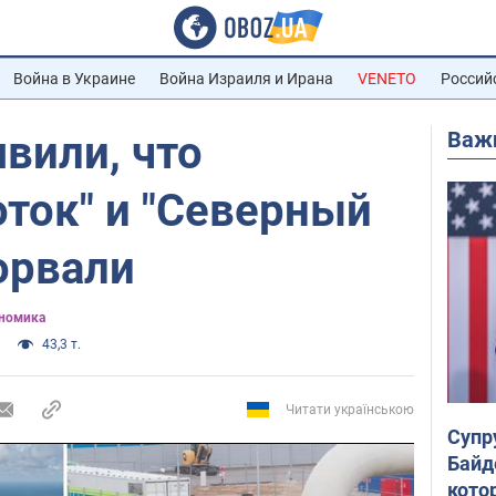
Война в Украине
Война Израиля и Ирана
VENETO
Россий
Важ
вили, что
ток" и "Северный
дорвали
ономика
43,3 т.
Читати українською
Супр
Байд
кото