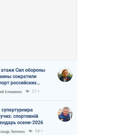
 атаки Сил обороны
аины сократили
порт российских
тепродуктов
2,1 т.
ей Клименко
 супертурнира
учих: спортивній
ендарь осени-2026
5,8 т.
сандр Липенко