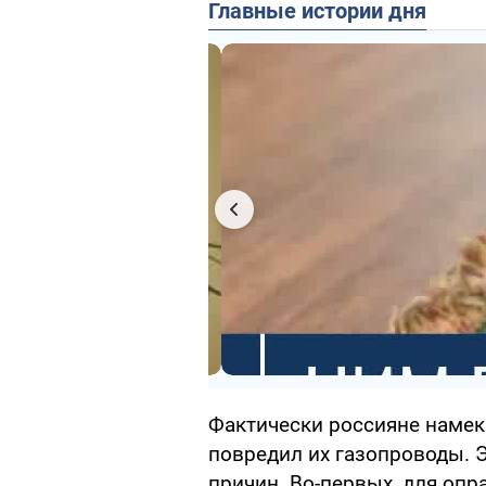
Главные истории дня
Фактически россияне намека
повредил их газопроводы. Э
причин. Во-первых, для оп