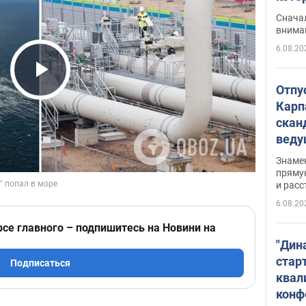
"агр
Сначал
внима
6.08.20
Play Video
Отпу
Карп
скан
вед
несп
Знаме
захе
пряму
и расс
6.08.20
рсе главного – подпишитесь на Новини на
"Дин
стар
Подписаться
квал
конф