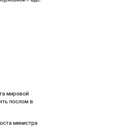
та мировой
чить послом в
поста министра