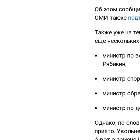
Об этом сообщи
СМИ также
под
Также уже на те
еще нескольких
министр по 
Рябикин;
министр спор
министр обра
министр по д
Однако, по слов
приято. Увольн
А вот о замене 