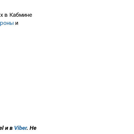
х в Кабмине
ороны
и
el и в
Viber
. Не