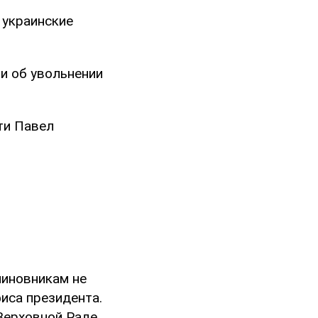
 украинские
ти об увольнении
:
ти Павел
чиновникам не
иса президента.
Верховной Раде.