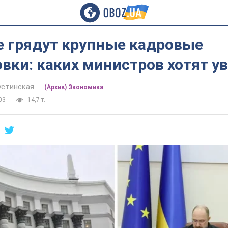
е грядут крупные кадровые
вки: каких министров хотят у
устинская
(Архив) Экономика
03
14,7 т.