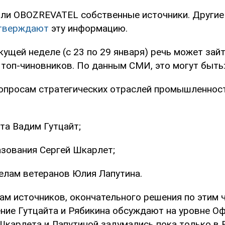
ли OBOZREVATEL собственные источники. Другие
тверждают
эту информацию.
кущей неделе (с 23 по 29 января) речь может зай
 топ-чиновников. По данным СМИ, это могут быть
вопросам стратегических отраслей промышленнос
та Вадим Гутцайт;
зования Сергей Шкарлет;
елам ветеранов Юлия Лапутина.
ам источников, окончательного решения по этим 
ение Гутцайта и Рябикина обсуждают на уровне Оф
Шкарлета и Лапутиной задумались пока только в 