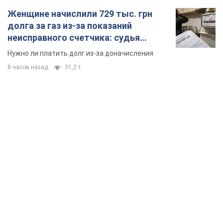
Женщине начислили 729 тыс. грн
долга за газ из-за показаний
неисправного счетчика: судья
вынес неожиданное решение
Нужно ли платить долг из-за доначисления
8 часов назад
31,2 т.