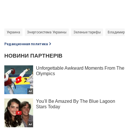
Украина
Энергосистема Украины
Зеленые тарифы
Владимир З
Редакционная политика