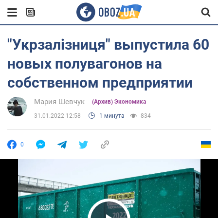
"Укрзалізниця" выпустила 60
новых полувагонов на
собственном предприятии
Мария Шевчук
(Архив) Экономика
31.01.2022 12:58
1 минута
834
0