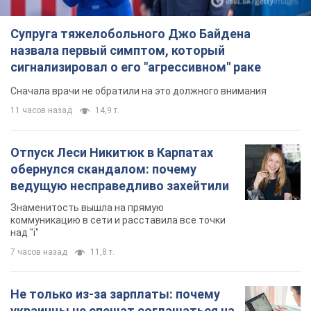
Супруга тяжелобольного Джо Байдена
назвала первый симптом, который
сигнализировал о его "агрессивном" раке
Сначала врачи не обратили на это должного внимания
11 часов назад
14,9 т.
Отпуск Леси Никитюк в Карпатах
обернулся скандалом: почему
ведущую несправедливо захейтили
Знаменитость вышла на прямую
коммуникацию в сети и расставила все точки
над "i"
7 часов назад
11,8 т.
Не только из-за зарплаты: почему
украинцы не спешат соглашаться на