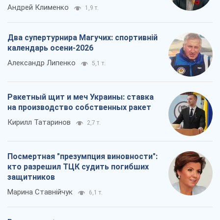
Андрей Клименко
1,9 т.
Два супертурнира Магучих: спортивній
календарь осени-2026
Александр Липенко
5,1 т.
Ракетный щит и меч Украины: ставка
на производство собственных ракет
Кирилл Татаринов
2,7 т.
Посмертная "презумпция виновности":
кто разрешил ТЦК судить погибших
защитников
Марина Ставнійчук
6,1 т.