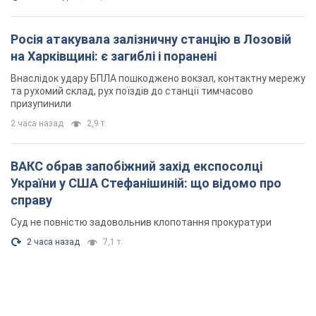
Росія атакувала залізничну станцію в Лозовій
на Харківщині: є загиблі і поранені
Внаслідок удару БПЛА пошкоджено вокзал, контактну мережу
та рухомий склад, рух поїздів до станції тимчасово
призупинили
2 часа назад
2,9 т.
ВАКС обрав запобіжний захід експосолці
України у США Стефанішиній: що відомо про
справу
Суд не повністю задовольнив клопотання прокуратури
2 часа назад
7,1 т.