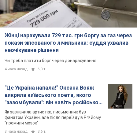
Жінці нарахували 729 тис. грн боргу за газ через
покази зіпсованого лічильника: суддя ухвалив
неочікуване рішення
Чи треба платити борг через донарахування
4 часа назад
6,3 т.
"Це Україна напала!" Оксана Вояж
викрила київського поета, якого
"зазомбували": він навіть російської
не знав, а тепер хоче геноциду
Як зазначила артистка, письменник був
українців
фанатом України, але після переїзду в РФ йому
"промили мозок"
3 часа назад
3,6 т.