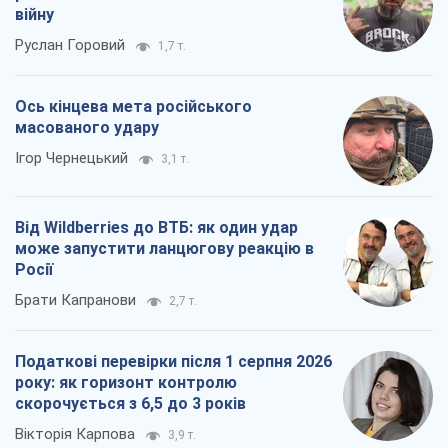
війну
Руслан Горовий
1,7 т.
Ось кінцева мета російського
масованого удару
Ігор Чернецький
3,1 т.
Від Wildberries до ВТБ: як один удар
може запустити ланцюгову реакцію в
Росії
Брати Капранови
2,7 т.
Податкові перевірки після 1 серпня 2026
року: як горизонт контролю
скорочується з 6,5 до 3 років
Вікторія Карпова
3,9 т.